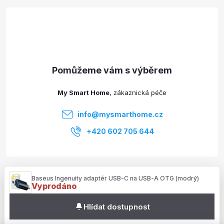
á
p
a
t
My Smart Home
í
info
@
mysmarthome.cz
+420 602 705 644
Služby
Baseus Ingenuity adaptér USB-C na USB-A OTG (modrý)
Vyprodáno
Informace pro vás
Hlídat dostupnost