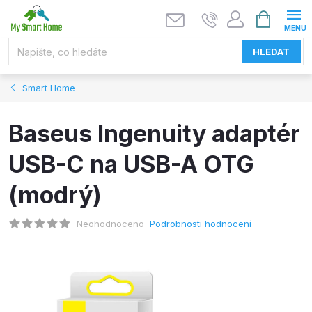
Přejít
NÁKUPNÍ
KOŠÍK
na
obsah
HLEDAT
Smart Home
Baseus Ingenuity adaptér
USB-C na USB-A OTG
(modrý)
Neohodnoceno
Podrobnosti hodnocení