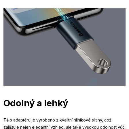
Odolný a lehký
Tělo adaptéru je vyrobeno z kvalitní hliníkové slitiny, což
zajišťuje nejen elegantní vzhled, ale také vysokou odolnost vůči