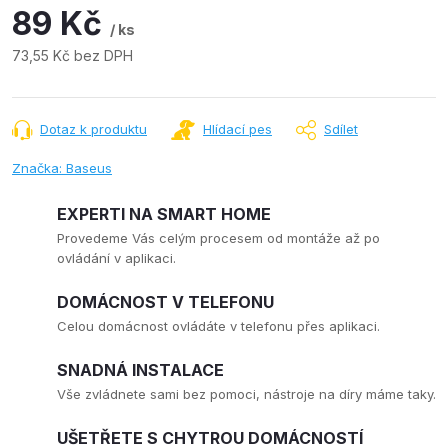
89 Kč
/ ks
73,55 Kč bez DPH
Měrná
cena:
Dotaz k produktu
Hlídací pes
Sdílet
Značka:
Baseus
EXPERTI NA SMART HOME
Provedeme Vás celým procesem od montáže až po
ovládání v aplikaci.
DOMÁCNOST V TELEFONU
Celou domácnost ovládáte v telefonu přes aplikaci.
SNADNÁ INSTALACE
Vše zvládnete sami bez pomoci, nástroje na díry máme taky.
UŠETŘETE S CHYTROU DOMÁCNOSTÍ