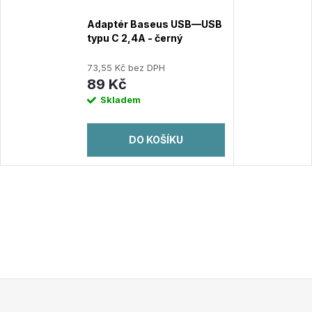
Adaptér Baseus USB—USB
typu C 2,4A - černý
73,55 Kč bez DPH
89 Kč
Skladem
DO KOŠÍKU
Z