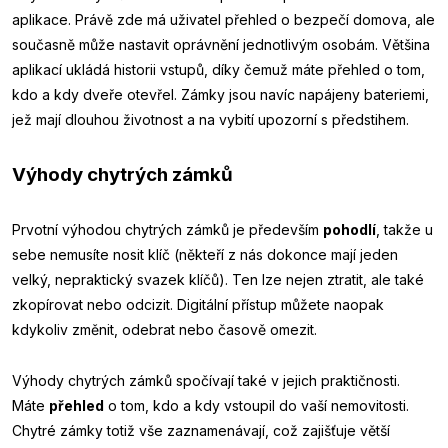
aplikace. Právě zde má uživatel přehled o bezpečí domova, ale
současně může nastavit oprávnění jednotlivým osobám. Většina
aplikací ukládá historii vstupů, díky čemuž máte přehled o tom,
kdo a kdy dveře otevřel. Zámky jsou navíc napájeny bateriemi,
jež mají dlouhou životnost a na vybití upozorní s předstihem.
Výhody chytrých zámků
Prvotní výhodou chytrých zámků je především
pohodlí
, takže u
sebe nemusíte nosit klíč (někteří z nás dokonce mají jeden
velký, nepraktický svazek klíčů). Ten lze nejen ztratit, ale také
zkopírovat nebo odcizit. Digitální přístup můžete naopak
kdykoliv změnit, odebrat nebo časově omezit.
Výhody chytrých zámků spočívají také v jejich praktičnosti.
Máte
přehled
o tom, kdo a kdy vstoupil do vaší nemovitosti.
Chytré zámky totiž vše zaznamenávají, což zajišťuje větší