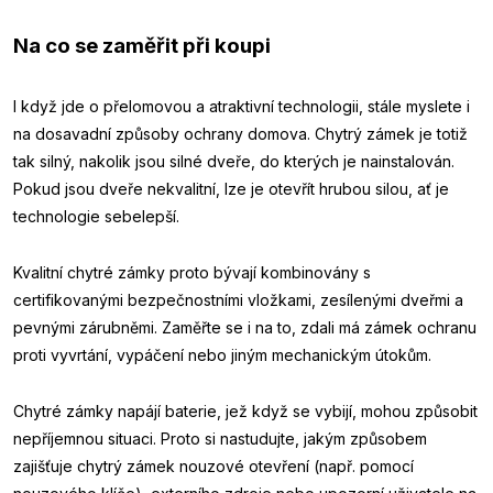
Na co se zaměřit při koupi
I když jde o přelomovou a atraktivní technologii, stále myslete i
na dosavadní způsoby ochrany domova. Chytrý zámek je totiž
tak silný, nakolik jsou silné dveře, do kterých je nainstalován.
Pokud jsou dveře nekvalitní, lze je otevřít hrubou silou, ať je
technologie sebelepší.
Kvalitní chytré zámky proto bývají kombinovány s
certifikovanými bezpečnostními vložkami, zesílenými dveřmi a
pevnými zárubněmi. Zaměřte se i na to, zdali má zámek ochranu
proti vyvrtání, vypáčení nebo jiným mechanickým útokům.
Chytré zámky napájí baterie, jež když se vybijí, mohou způsobit
nepříjemnou situaci. Proto si nastudujte, jakým způsobem
zajišťuje chytrý zámek nouzové otevření (např. pomocí