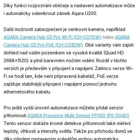
Díky funkci rozpoznání obličeje a nastavení automatizace může
i automaticky odemknout zámek Aqara U200.
Další možností zabezpečení je venkovní kamera, například
AQARA Camera Hub G5 Pro Wi-Fi (CH-C07DW)
nebo
AQARA
Camera Hub G5 Pro PoE (CH-C03DW)
. Obě varianty vám zajistí
dohled nad vaším pozemkem ve vysoké kvalitě (Quad HD
2688×1520) a plně barevném nočním vidění. Rozdíl v těchto
verzích je především v připojení a napájení. Zatímco verze Wi-
Fi se hodí tam, kde není připravená kabeláž, PoE verze
zajišťuje stabilnější připojení i napájení pomocí jednoho
ethernetového kabelu.
Pro ještě vyšší úroveň automatizace můžete přidat senzor
přítomnosti
AQARA Presence Multi-Sensor FP300 (PS-S04D)
.
Tento senzor dokáže kromě detekce přítomnosti také měření
teploty, vlhkosti a intenzity světla. Takže po příchodu domů se
díky předem nastaveným scénářům mohou automaticky