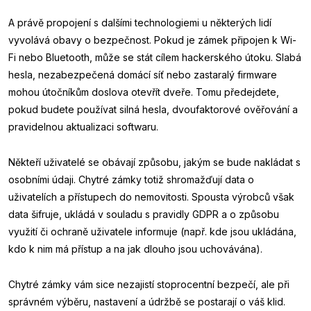
A právě propojení s dalšími technologiemi u některých lidí
vyvolává obavy o bezpečnost. Pokud je zámek připojen k Wi-
Fi nebo Bluetooth, může se stát cílem hackerského útoku. Slabá
hesla, nezabezpečená domácí síť nebo zastaralý firmware
mohou útočníkům doslova otevřít dveře. Tomu předejdete,
pokud budete používat silná hesla, dvoufaktorové ověřování a
pravidelnou aktualizaci softwaru.
Někteří uživatelé se obávají způsobu, jakým se bude nakládat s
osobními údaji. Chytré zámky totiž shromažďují data o
uživatelích a přístupech do nemovitosti. Spousta výrobců však
data šifruje, ukládá v souladu s pravidly GDPR a o způsobu
využití či ochraně uživatele informuje (např. kde jsou ukládána,
kdo k nim má přístup a na jak dlouho jsou uchovávána).
Chytré zámky vám sice nezajistí stoprocentní bezpečí, ale při
správném výběru, nastavení a údržbě se postarají o váš klid.