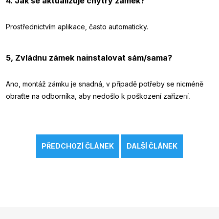
4. Jak se aktualizuje chytrý zámek?
Prostřednictvím aplikace, často automaticky.
5, Zvládnu zámek nainstalovat sám/sama?
Ano, montáž zámku je snadná, v případě potřeby se nicméně
obraťte na odborníka, aby nedošlo k poškození zaříze
ní.
PŘEDCHOZÍ ČLÁNEK
DALŠÍ ČLÁNEK
Z