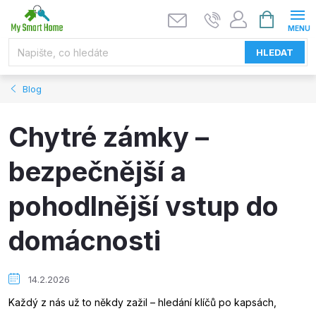
Přejít
NÁKUPNÍ
KOŠÍK
na
obsah
HLEDAT
Blog
Chytré zámky –
bezpečnější a
pohodlnější vstup do
domácnosti
14.2.2026
Každý z nás už to někdy zažil – hledání klíčů po kapsách,