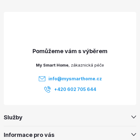
á
p
a
t
My Smart Home
í
info
@
mysmarthome.cz
+420 602 705 644
Služby
Informace pro vás