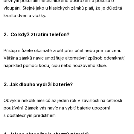
běžným pokusům mechanického poškození a pokusů o
vloupání. Stejně jako u klasických zámků platí, že je důležitá
kvalita dveří a vložky.
2. Co když ztratím telefon?
Přístup můžete okamžitě zrušit přes účet nebo jiné zařízení.
Většina zámků navíc umožňuje alternativní způsob odemknutí,
například pomocí kódu, čipu nebo nouzového klíče.
3. Jak dlouho vydrží baterie?
Obvykle několik měsíců až jeden rok v závislosti na četnosti
používání. Zámek vás navíc na vybití baterie upozorní
s dostatečným předstihem.