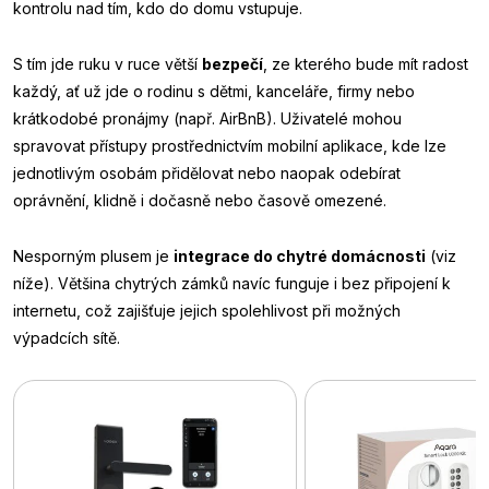
kontrolu nad tím, kdo do domu vstupuje.
S tím jde ruku v ruce větší
bezpečí
, ze kterého bude mít radost
každý, ať už jde o rodinu s dětmi, kanceláře, firmy nebo
krátkodobé pronájmy (např. AirBnB). Uživatelé mohou
spravovat přístupy prostřednictvím mobilní aplikace, kde lze
jednotlivým osobám přidělovat nebo naopak odebírat
oprávnění, klidně i dočasně nebo časově omezené.
Nesporným plusem je
integrace do chytré domácnosti
(viz
níže). Většina chytrých zámků navíc funguje i bez připojení k
internetu, což zajišťuje jejich spolehlivost při možných
výpadcích sítě.