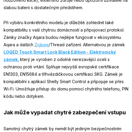
nouzového klíče), externího zdroje nebo upozorní uživatele na
slabou baterii s dostatečným předstihem.
Při výběru konkrétního modelu je důležité zohlednit také
kompatibilitu s vaší chytrou domácností a připojovací protokol.
Zámky značky Aqara budou nejlépe fungovat v ekosystému
Aqara a dalších
Zigbee
/Thread zařízení. Alternativou je zámek
LOQED Touch Smart Lock Black Edition - Elektronický
zámek
, který je vyroben z odolné nerezavějící oceli s
ochranou proti vrtání. Splňuje nejvyšší evropské certifikace
EN1303, EN15684 a tříhvězdičkovou certifikaci SKG. Zámek je
kompatibilní s aplikací Shelly Smart Control a připojuje se přes
Wi-Fi. Umožňuje přístup do domu pomocí chytrého telefonu, PIN
kódu nebo dotykem.
Jak může vypadat chytré zabezpečení vstupu
Samotný chytrý zámek by neměl být jediným bezpečnostním