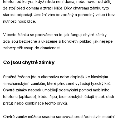
telefon od kurýra, když nikdo není doma, nebo hovor od dětí,
že stojí před domem a ztratili klíče.
Díky chytrému zámku tyto
starosti odpadají. Umožní vám bezpečný a pohodlný vstup i bez
nutnosti nosit klíče.
V tomto článku se podíváme na to, jak fungují chytré zámky,
zda jsou bezpečné a ukážeme si konkrétní příklad, jak nejlépe
zabezpečit vstup do domácnosti.
Co jsou chytré zámky
Stručně řečeno jde o alternativu nebo doplněk ke klasickým
(mechanickým) zámkům, které přirozeně vyžadují fyzický klíč.
Chytré zámky naopak umožňují odemykání pomocí mobilního
telefonu (aplikace), kódu, čipu, biometrických údajů (např. otisk
prstu) nebo kombinace těchto prvků.
Chytré zámky můžete snadno spravovat prostřednictvím mobilní