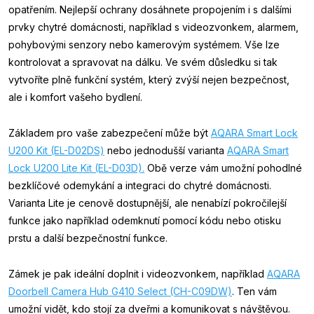
opatřením. Nejlepší ochrany dosáhnete propojením i s dalšími
prvky chytré domácnosti, například s videozvonkem, alarmem,
pohybovými senzory nebo kamerovým systémem. Vše lze
kontrolovat a spravovat na dálku. Ve svém důsledku si tak
vytvoříte plně funkční systém, který zvýší nejen bezpečnost,
ale i komfort vašeho bydlení.
Základem pro vaše zabezpečení může být
AQARA Smart Lock
U200 Kit (EL-D02DS)
nebo jednodušší varianta
AQARA Smart
Lock U200 Lite Kit (EL-D03D).
Obě verze vám umožní pohodlné
bezklíčové odemykání a integraci do chytré domácnosti.
Varianta Lite je cenově dostupnější, ale nenabízí pokročilejší
funkce jako například odemknutí pomocí kódu nebo otisku
prstu a další bezpečnostní funkce.
Zámek je pak ideální doplnit i videozvonkem, například
AQARA
Doorbell Camera Hub G410 Select (CH-C09DW)
. Ten vám
umožní vidět, kdo stojí za dveřmi a komunikovat s návštěvou.