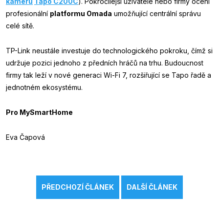
kameru
Tapo C200C
). Pokročilejší uživatelé nebo firmy ocení
profesionální
platformu Omada
umožňující centrální správu
celé sítě.
TP-Link neustále investuje do technologického pokroku, čímž si
udržuje pozici jednoho z předních hráčů na trhu. Budoucnost
firmy tak leží v nové generaci Wi-Fi 7, rozšiřující se Tapo řadě a
jednotném ekosystému.
Pro MySmartHome
Eva Čapová
PŘEDCHOZÍ ČLÁNEK
DALŠÍ ČLÁNEK