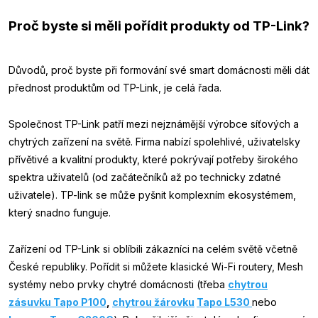
Proč byste si měli pořídit produkty od TP-Link?
Důvodů, proč byste při formování své smart domácnosti měli dát
přednost produktům od TP-Link, je celá řada.
Společnost TP-Link patří mezi nejznámější výrobce síťových a
chytrých zařízení na světě. Firma nabízí spolehlivé, uživatelsky
přívětivé a kvalitní produkty, které pokrývají potřeby širokého
spektra uživatelů (od začátečníků až po technicky zdatné
uživatele). TP-link se může pyšnit komplexním ekosystémem,
který snadno funguje.
Zařízení od TP-Link si oblíbili zákazníci na celém světě včetně
České republiky. Pořídit si můžete klasické Wi-Fi routery, Mesh
systémy nebo prvky chytré domácnosti (třeba
chytrou
zásuvku Tapo P100
,
chytrou žárovku
Tapo L530
nebo