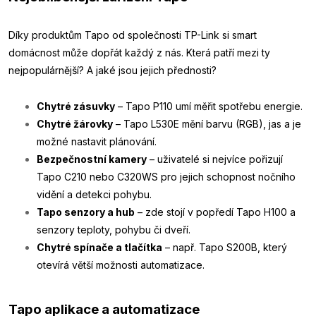
Díky produktům Tapo od společnosti TP-Link si smart
domácnost může dopřát každý z nás. Která patří mezi ty
nejpopulárnější? A jaké jsou jejich přednosti?
Chytré zásuvky
– Tapo P110 umí měřit spotřebu energie.
Chytré žárovky
– Tapo L530E mění barvu (RGB), jas a je
možné nastavit plánování.
Bezpečnostní kamery
– uživatelé si nejvíce pořizují
Tapo C210 nebo C320WS pro jejich schopnost nočního
vidění a detekci pohybu.
Tapo senzory a hub
– zde stojí v popředí Tapo H100 a
senzory teploty, pohybu či dveří.
Chytré spínače a tlačítka
– např. Tapo S200B, který
otevírá větší možnosti automatizace.
Tapo aplikace a automatizace