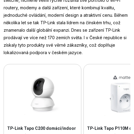
switche, nicméně velmi rychle rozšířila své portfolio o Wi-Fi
routery, modemy a další zařízení, které kombinují kvalitu,
jednoduché ovládání, moderní design a atraktivní cenu. Během
několika let se tak TP-Link stala lídrem na čínském trhu, což
znamenalo další globální expanzi. Dnes se zařízení TP-Link
prodávají ve více než 170 zemích světa. I v České republice si
získaly tyto produkty své věrné zákazníky, což doplňuje
lokalizovaná podpora v českém jazyce.