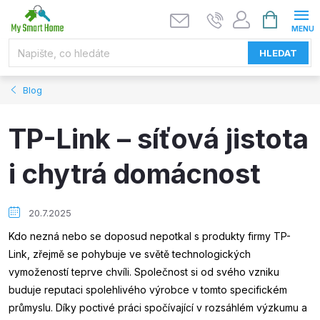
Přejít
NÁKUPNÍ
KOŠÍK
na
obsah
HLEDAT
Blog
TP-Link – síťová jistota
i chytrá domácnost
20.7.2025
Kdo nezná nebo se doposud nepotkal s produkty firmy TP-
Link, zřejmě se pohybuje ve světě technologických
vymožeností teprve chvíli. Společnost si od svého vzniku
buduje reputaci spolehlivého výrobce v tomto specifickém
průmyslu. Díky poctivé práci spočívající v rozsáhlém výzkumu a