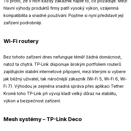
To proto, že v nich každý zákazník najde to, co požaduje. Mezi
hlavní výhody produktů firmy patří vysoký výkon, vzájemná
kompatibilita a snadné používání. Pojďme si nyní představit její
zařízení podrobněji.
Wi-Fi routery
Bez tohoto zařízení dnes nefunguje téměř žádná domácnost,
natož ta chytrá. TP-Link disponuje širokým portfoliem routerů
zajišťujícím stabilní internetové připojení, mezi kterými si vybere
jak běžný uživatel, tak náročnější zákazník (Wi-Fi 5, Wi-Fi 6, Wi-
Fi 7). Výhodou je zejména snadná správa přes aplikaci Tether.
Kromě toho TP-Link při vývoji kladl velký důraz na stabilitu,
výkon a bezpečnost zařízení.
Mesh systémy – TP-Link Deco