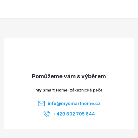
Z
á
p
a
t
My Smart Home
í
info
@
mysmarthome.cz
+420 602 705 644