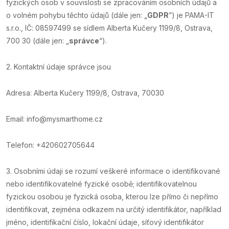
fyzických osob v souvislosti se zpracováním osobních údajů a
o volném pohybu těchto údajů (dále jen: „
GDPR
”) je PAMA-IT
s.r.o., IČ: 08597499 se sídlem Alberta Kučery 1199/8, Ostrava,
700 30 (dále jen: „
správce
“).
2. Kontaktní údaje správce jsou
Adresa: Alberta Kučery 1199/8, Ostrava, 70030
Email: info@mysmarthome.cz
Telefon: +420602705644
3. Osobními údaji se rozumí veškeré informace o identifikované
nebo identifikovatelné fyzické osobě; identifikovatelnou
fyzickou osobou je fyzická osoba, kterou lze přímo či nepřímo
identifikovat, zejména odkazem na určitý identifikátor, například
jméno, identifikační číslo, lokační údaje, síťový identifikátor