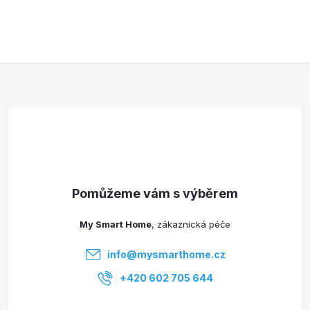
Z
á
p
a
t
My Smart Home
í
info
@
mysmarthome.cz
+420 602 705 644