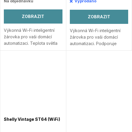
Na objednávku
Vyprodáno
ZOBRAZIT
ZOBRAZIT
Výkonná Wi-Fi inteligentní
Výkonná Wi-Fi inteligentní
žárovka pro vaši domácí
žárovka pro vaši domácí
automatizaci. Teplota světla
automatizaci. Podporuje
2700 K. Teplá bílá. Zásuvka
nastavování teploty bílé
E27. Podporuje stmívání.
barvy (rozmezí 2700K-
Automatické zapnutí/vypnutí.
6500K). Teplá a studená bílá.
Má...
Přidat do porovnání
GU10 patice....
Přidat do
porovnání
Shelly Vintage ST64 (WiFi)