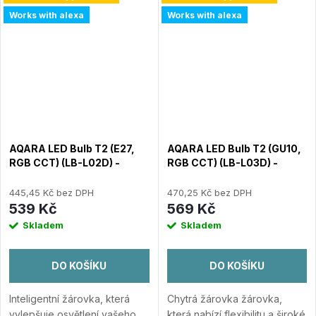
teplota bílé 2700–6500 K.
připojení. Široký rozsah
Works with alexa
Works with alexa
Světelný tok až 1100...
Přidat
barevné...
Přidat do
do porovnání
porovnání
AQARA LED Bulb T2 (E27,
AQARA LED Bulb T2 (GU10,
RGB CCT) (LB-L02D) -
RGB CCT) (LB-L03D) -
Zigbee a Thread RGB+CCT
Zigbee a Thread RGB+CCT
LED žárovka
LED žárovka
445,45 Kč bez DPH
470,25 Kč bez DPH
539 Kč
569 Kč
Skladem
Skladem
DO KOŠÍKU
DO KOŠÍKU
Inteligentní žárovka, která
Chytrá žárovka žárovka,
vylepšuje osvětlení vašeho
která nabízí flexibilitu a široké