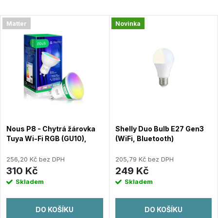
a
Nejlevnější
V
Matter
Novinka
Nejdražší
z
ý
Nejprodávanější
e
Abecedně
p
n
i
í
s
Nous P8 - Chytrá žárovka
Shelly Duo Bulb E27 Gen3
p
Tuya Wi-Fi RGB (GU10),
(WiFi, Bluetooth)
p
Matter, 2-pack
r
256,20 Kč bez DPH
205,79 Kč bez DPH
r
310 Kč
249 Kč
o
Skladem
Skladem
o
d
DO KOŠÍKU
DO KOŠÍKU