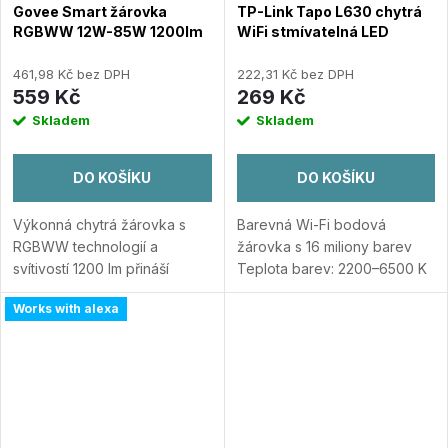
Govee Smart žárovka
TP-Link Tapo L630 chytrá
RGBWW 12W-85W 1200lm
WiFi stmívatelná LED
E27 Long Life
žárovka (barevná,2200K-
6500K,350lm,2,4GHz,GU10)
461,98 Kč bez DPH
222,31 Kč bez DPH
559 Kč
269 Kč
Skladem
Skladem
DO KOŠÍKU
DO KOŠÍKU
Výkonná chytrá žárovka s
Barevná Wi-Fi bodová
RGBWW technologií a
žárovka s 16 miliony barev
svítivostí 1200 lm přináší
Teplota barev: 2200–6500 K
maximální světelný výkon,
Svítivost: 350 lumenů,
Works with alexa
ovládání přes Wi-Fi a hlasem,
stmívatelná Patice GU10:
a desítky dynamických scén.
Kompatibilní s objímkami GU10
RGBWW světlo – 16...
Přidat
Úspora energie:...
Přidat do
do porovnání
porovnání