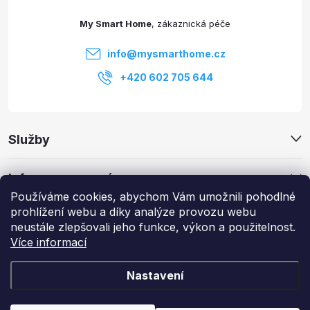
t
i
My Smart Home
í
s
info
@
mysmarthome.cz
u
+420 602 705 644
Služby
Informace pro vás
Používáme cookies, abychom Vám umožnili pohodlné
prohlížení webu a díky analýze provozu webu
Zajímavé odkazy
neustále zlepšovali jeho funkce, výkon a použitelnost.
Více informací
Nastavení
Copyright 2026
My Smart Home
. Všechna práva vyhrazena.
Upravit
nastavení cookies