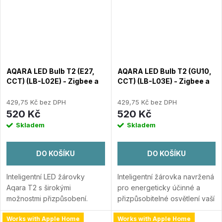
AQARA LED Bulb T2 (E27,
AQARA LED Bulb T2 (GU10,
CCT) (LB-L02E) - Zigbee a
CCT) (LB-L03E) - Zigbee a
Thread CCT LED žárovka
Thread CCT LED žárovka
429,75 Kč bez DPH
429,75 Kč bez DPH
520 Kč
520 Kč
Skladem
Skladem
DO KOŠÍKU
DO KOŠÍKU
Inteligentní LED žárovky
Inteligentní žárovka navržená
Aqara T2 s širokými
pro energeticky účinné a
možnostmi přizpůsobení.
přizpůsobitelné osvětlení vaší
Podpora Matter over Thread
domácnosti. Podpora Thread
Works with Apple Home
Works with Apple Home
a Zigbee 3.0. Nastavitelná
a Zigbee pro flexibilní