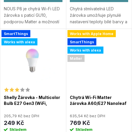
d
u
NOUS P8 je chytrá Wi-Fi LED
Chytrá stmívatelná LED
u
žárovka s paticí GU10,
žárovka umožňuje plynulé
k
podporou Matter a možností
nastavení teploty bílé barvy a
k
nastavení 16 milionů barev i
měření spotřeby bez nutnosti
SmartThings
Works with Apple Home
bílého světla v rozsahu 2700–
centrální jednotky. Wi-Fi a
t
6500 K. Připojení přímo přes
Bluetooth připojení bez
t
Works with alexa
SmartThings
Wi-Fi 2,4...
Přidat do
nutnosti hubu...
Přidat do
ů
Works with alexa
porovnání
porovnání
ů
Matter
Shelly Žárovka - Multicolor
Chytrá Wi-Fi Matter
Bulb E27 Gen3 (WiFi,
žárovka A60/E27 Nanoleaf
Bluetooth)
(2-Pack)
205,79 Kč bez DPH
635,54 Kč bez DPH
249 Kč
769 Kč
Skladem
Skladem