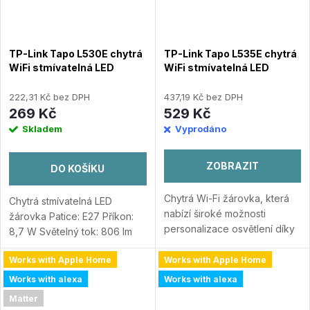
TP-Link Tapo L530E chytrá
TP-Link Tapo L535E chytrá
WiFi stmívatelná LED
WiFi stmívatelná LED
žárovka (barevná,2500K-
žárovka (barevná,2500K-
6500K,806lm,2,4GHz,E27)
6500K,1100lm,2,4GHz,E27)
222,31 Kč bez DPH
437,19 Kč bez DPH
269 Kč
529 Kč
Skladem
Vyprodáno
ZOBRAZIT
DO KOŠÍKU
Chytrá Wi-Fi žárovka, která
Chytrá stmívatelná LED
nabízí široké možnosti
žárovka Patice: E27 Příkon:
personalizace osvětlení díky
8,7 W Světelný tok: 806 lm
pestrobarevné škále a
Barva světla: RGB Barevná
výkonné svítivosti.
Works with Apple Home
Works with Apple Home
teplota: 2500–6500 K Úhel
Přizpůsobitelný jas , teplota
světelného paprsku: 220°
Works with alexa
Works with alexa
světla a výběr z 16...
Přidat do
Přidat do porovnání
Matter
porovnání