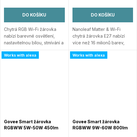
DO KOŠÍKU
DO KOŠÍKU
Chytrá RGB Wi-Fi žárovka
Nanoleaf Matter & Wi-Fi
nabízí barevné osvětlení,
chytrá žárovka E27 nabízí
nastavitelnou bílou, stmívání a
více než 16 milionů barev,
pokročilé automatizace bez
laditelné bílé světlo a
Works with alexa
Works with alexa
potřeby centrální jednotky.
podporu ovládání přes
RGB barvy + nastavitelná
aplikace a hlasové asistenty.
bílá...
Přidat do porovnání
Kompatibilní s...
Přidat do
porovnání
Govee Smart žárovka
Govee Smart žárovka
RGBWW 5W-50W 450lm
RGBWW 9W-60W 800lm
E14 Long Life 2ks Matter
E27 Long Life