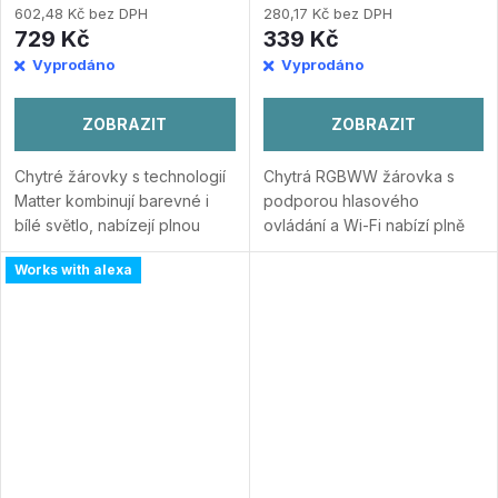
602,48 Kč bez DPH
280,17 Kč bez DPH
729 Kč
339 Kč
Vyprodáno
Vyprodáno
ZOBRAZIT
ZOBRAZIT
Chytré žárovky s technologií
Chytrá RGBWW žárovka s
Matter kombinují barevné i
podporou hlasového
bílé světlo, nabízejí plnou
ovládání a Wi-Fi nabízí plně
stmívatelnost a široké
přizpůsobitelné barevné i bílé
Works with alexa
možnosti ovládání přes
světlo a široké možnosti
aplikaci nebo hlasem.
automatizace. RGBWW
RGBWW technologie s 16...
technologie s 16 miliony...
Přidat do porovnání
Přidat do porovnání