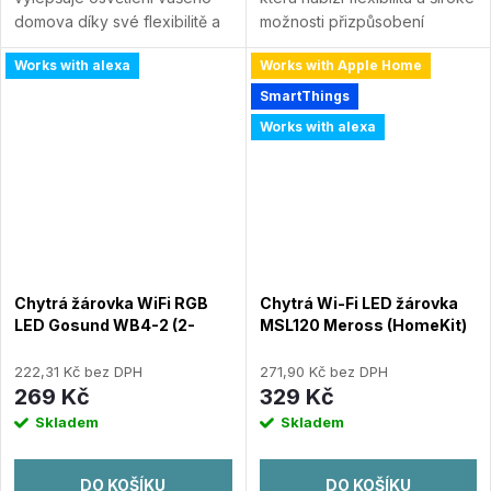
domova díky své flexibilitě a
možnosti přizpůsobení
energetické účinnosti.
osvětlení vaší domácnosti.
Works with alexa
Works with Apple Home
Podpora Thread/Zigbee pro
Podpora Thread a Zigbee
snadné přepínání a širokou...
pro flexibilní připojení. 16
SmartThings
Přidat do porovnání
milionů barev...
Přidat do
Works with alexa
porovnání
Chytrá žárovka WiFi RGB
Chytrá Wi-Fi LED žárovka
LED Gosund WB4-2 (2-
MSL120 Meross (HomeKit)
pack) E27 Tuya
222,31 Kč bez DPH
271,90 Kč bez DPH
269 Kč
329 Kč
Skladem
Skladem
DO KOŠÍKU
DO KOŠÍKU