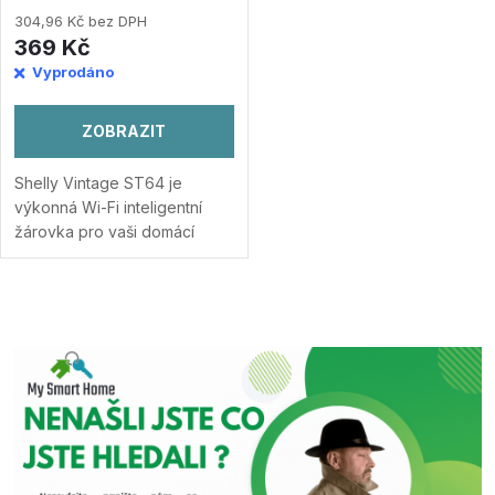
304,96 Kč bez DPH
369 Kč
Vyprodáno
ZOBRAZIT
Shelly Vintage ST64 je
výkonná Wi-Fi inteligentní
žárovka pro vaši domácí
automatizaci. Teplota světla
2700 K Teplá bílá Patice E27
Podporuje stmívání
O
Automatické...
Přidat do
porovnání
v
l
á