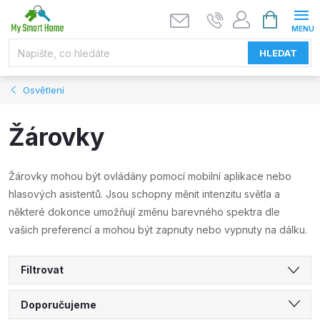
Přejít
NÁKUPNÍ
KOŠÍK
na
obsah
HLEDAT
Osvětlení
Žárovky
Žárovky mohou být ovládány pomocí mobilní aplikace nebo
hlasových asistentů. Jsou schopny měnit intenzitu světla a
některé dokonce umožňují změnu barevného spektra dle
vašich preferencí a mohou být zapnuty nebo vypnuty na dálku.
Filtrovat
Ř
Doporučujeme