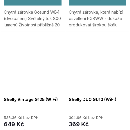
Chytrá žárovka Gosund WB4
Chytrá žárovka, která nabízí
(dvojbalení) Světelný tok 800
osvětlení RGBWW - dokáže
lumenů Životnost přibližně 20
produkovat širokou škálu
000 hodin Teplota barev
barev včetně červené,
2700-6500 K
Přidat do
zelené, modré a různých
porovnání
odstínů bílé (teplá bílá až
studená bílá). RGBWW...
Přidat do porovnání
Shelly Vintage G125 (WiFi)
Shelly DUO GU10 (WiFi)
536,36 Kč bez DPH
304,96 Kč bez DPH
649 Kč
369 Kč