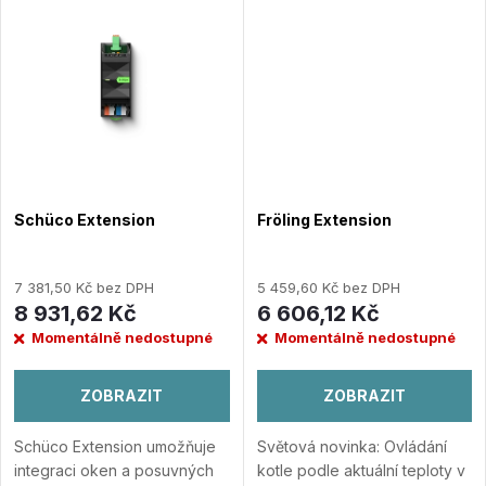
t
Shromažďování dat o
t
spotřebě energie,...
Přidat do
ů
porovnání
ů
Schüco Extension
Fröling Extension
7 381,50 Kč bez DPH
5 459,60 Kč bez DPH
8 931,62 Kč
6 606,12 Kč
Momentálně nedostupné
Momentálně nedostupné
ZOBRAZIT
ZOBRAZIT
Schüco Extension umožňuje
Světová novinka: Ovládání
integraci oken a posuvných
kotle podle aktuální teploty v