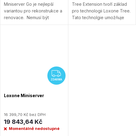
Miniserver Go je nejlepší
Tree Extension tvoří základ
variantou pro rekonstrukce a
pro technologii Loxone Tree.
renovace. Nemusí být
Tato technolgie umožňuje
instalovaný do rozvaděče.
revolučně rychlé a
Přidat do porovnání
jednoduché připojení
periférií.
Přidat do porovnání
ZDARMA
ZDARMA
Loxone Miniserver
16 399,70 Kč bez DPH
19 843,64 Kč
Momentálně nedostupné