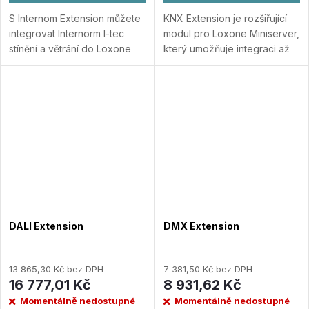
S Internom Extension můžete
KNX Extension je rozšiřující
integrovat Internorm I-tec
modul pro Loxone Miniserver,
stínění a větrání do Loxone
který umožňuje integraci až
Smart Home a získat výhody
500 skupin adres KNX / EIB.
ze spolupráce s dalšími
KNX Extension může ovládat
zařízeními ve vaší
skupinové adresy s různými...
domácnosti.
Přidat do
Přidat do porovnání
porovnání
DALI Extension
DMX Extension
13 865,30 Kč bez DPH
7 381,50 Kč bez DPH
16 777,01 Kč
8 931,62 Kč
Momentálně nedostupné
Momentálně nedostupné