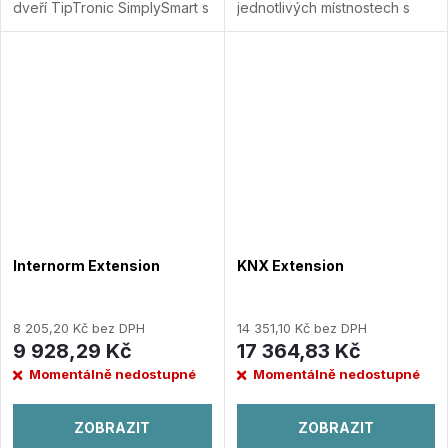
dveří TipTronic SimplySmart s
jednotlivých místnostech s
automatizací domů a budov
Fröling Extension. Integrujte
Loxone.
Přidat do porovnání
do své inteligentní
domácnosti kotle na tuhá
paliva a využijte...
Přidat do
porovnání
Internorm Extension
KNX Extension
8 205,20 Kč bez DPH
14 351,10 Kč bez DPH
9 928,29 Kč
17 364,83 Kč
Momentálně nedostupné
Momentálně nedostupné
ZOBRAZIT
ZOBRAZIT