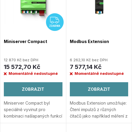
e
Abecedně
p
n
ZDARMA
i
ZDARMA
í
s
Miniserver Compact
Modbus Extension
p
p
r
12 870 Kč bez DPH
6 262,10 Kč bez DPH
r
15 572,70 Kč
7 577,14 Kč
o
Momentálně nedostupné
Momentálně nedostupné
o
d
ZOBRAZIT
ZOBRAZIT
d
u
Miniserver Compact byl
Modbus Extension umožňuje:
u
speciálně vyvinut pro
Čtení impulzů z různých
k
kombinaci našlapaných funkcí
čítačů jako například měření z
k
a malého provedení.
Přidat
čítačů pro plyn, elektřinu,
do porovnání
energie a mnoho dalších