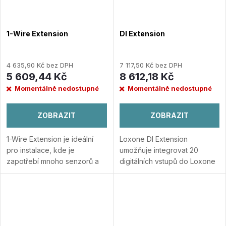
1-Wire Extension
DI Extension
4 635,90 Kč bez DPH
7 117,50 Kč bez DPH
5 609,44 Kč
8 612,18 Kč
Momentálně nedostupné
Momentálně nedostupné
ZOBRAZIT
ZOBRAZIT
1-Wire Extension je ideální
Loxone DI Extension
pro instalace, kde je
umožňuje integrovat 20
zapotřebí mnoho senzorů a
digitálních vstupů do Loxone
čidel.
Přidat do porovnání
Smart Home.
Přidat do
porovnání