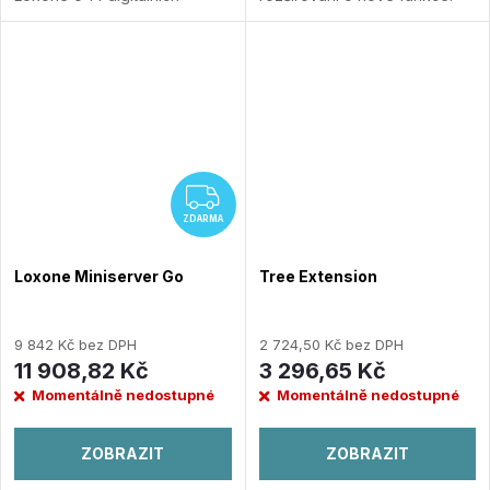
výstupů se zátěží až 16 A,
Přidat do porovnání
max 250 VAC.
Přidat do
porovnání
ZDARMA
ZDARMA
Loxone Miniserver Go
Tree Extension
9 842 Kč bez DPH
2 724,50 Kč bez DPH
11 908,82 Kč
3 296,65 Kč
Momentálně nedostupné
Momentálně nedostupné
ZOBRAZIT
ZOBRAZIT