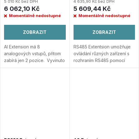
5 010 Kč bez DPH
4 635,90 Kč bez DPH
6 062,10 Kč
5 609,44 Kč
Momentálně nedostupné
Momentálně nedostupné
ZOBRAZIT
ZOBRAZIT
AI Extension má 8
RS485 Extentsion umožňuje
analogových vstupů, přitom
ovládání různých zařízení s
zabírá jen 2 pozice. Vyvinuto
rozhraním RS485 pomocí
pro projekty Loxone,
Miniserveru. Například:
zejména průmyslové.
Přidat
Klimatizace Ventilace
do porovnání
Přístupový systém
Přidat do
porovnání