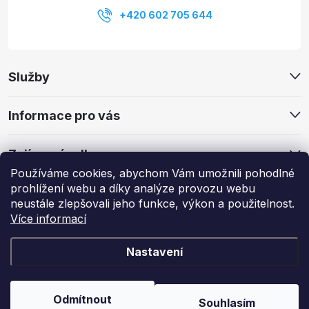
u
+420 602 705 644
Služby
Informace pro vás
Zajímavé odkazy
Používáme cookies, abychom Vám umožnili pohodlné
prohlížení webu a díky analýze provozu webu
neustále zlepšovali jeho funkce, výkon a použitelnost.
Více informací
Copyright 2026
My Smart Home
. Všechna práva vyhrazena.
Upravit
nastavení cookies
Nastavení
Vytvořil Shoptet
Odmítnout
Souhlasím