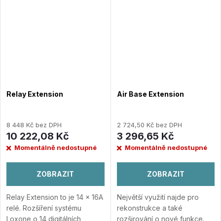
pečovatel o bazén,
ovládání...
Přidat do
porovnání
Relay Extension
Air Base Extension
8 448 Kč bez DPH
2 724,50 Kč bez DPH
10 222,08 Kč
3 296,65 Kč
Momentálně nedostupné
Momentálně nedostupné
ZOBRAZIT
ZOBRAZIT
Relay Extension to je 14 × 16A
Největší využití najde pro
relé. Rozšíření systému
rekonstrukce a také
Loxone o 14 digitálních
rozširování o nové funkce.