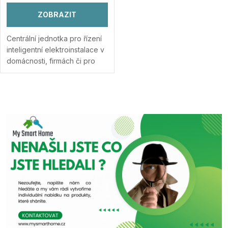
ZOBRAZIT
Centrální jednotka pro řízení
inteligentní elektroinstalace v
domácnosti, firmách či pro
speciální projekty
automatizace. Zařídí většinu
úkolů pro účely
O
zabezpečení, pohodlí a...
Přidat do porovnání
v
l
á
d
a
c