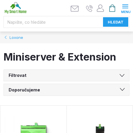
Přejít
NÁKUPNÍ
KOŠÍK
na
obsah
HLEDAT
Loxone
Miniserver & Extension
Filtrovat
Ř
Doporučujeme
a
Nejlevnější
V
Nejdražší
z
ý
Nejprodávanější