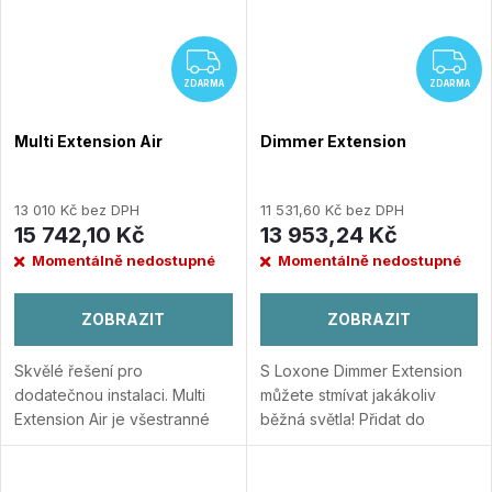
ZDARMA
Z
ZDARMA
ZDARMA
Multi Extension Air
Dimmer Extension
13 010 Kč bez DPH
11 531,60 Kč bez DPH
15 742,10 Kč
13 953,24 Kč
Momentálně nedostupné
Momentálně nedostupné
ZOBRAZIT
ZOBRAZIT
Skvělé řešení pro
S Loxone Dimmer Extension
dodatečnou instalaci. Multi
můžete stmívat jakákoliv
Extension Air je všestranné
běžná světla!
Přidat do
zařízení! Své místo najde
porovnání
jako: rozšíření Miniserveru,
pomocník na zahradě,