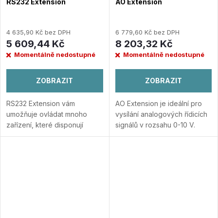
RS232 Extension
AO Extension
4 635,90 Kč bez DPH
6 779,60 Kč bez DPH
5 609,44 Kč
8 203,32 Kč
Momentálně nedostupné
Momentálně nedostupné
ZOBRAZIT
ZOBRAZIT
RS232 Extension vám
AO Extension je ideální pro
umožňuje ovládat mnoho
vysílání analogových řídicích
zařízení, které disponují
signálů v rozsahu 0-10 V.
RS232 rozhraním. Audio
Pomocí analogového signálu
systém Telefon Topení A
mohou být například řízeny
mnoho dalších zařízení
Přidat
výkony kotlů, elektronické...
do porovnání
Přidat do porovnání