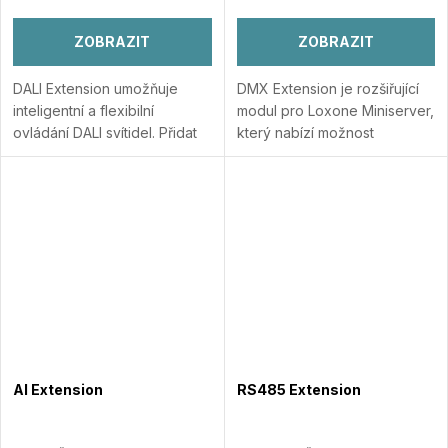
ZOBRAZIT
ZOBRAZIT
DALI Extension umožňuje
DMX Extension je rozšiřující
inteligentní a flexibilní
modul pro Loxone Miniserver,
ovládání DALI svítidel.
Přidat
který nabízí možnost
do porovnání
inteligentně řídit světla,
především LED, pomocí
technologie DMX.
Přidat do
porovnání
AI Extension
RS485 Extension