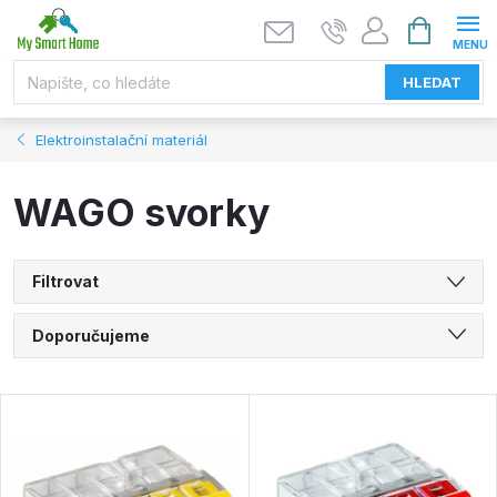
Přejít
NÁKUPNÍ
KOŠÍK
na
obsah
HLEDAT
Elektroinstalační materiál
WAGO svorky
Filtrovat
Ř
Doporučujeme
a
Nejlevnější
V
Nejdražší
z
ý
Nejprodávanější