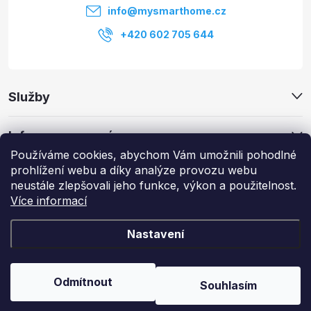
í
s
info
@
mysmarthome.cz
u
+420 602 705 644
Služby
Informace pro vás
Používáme cookies, abychom Vám umožnili pohodlné
prohlížení webu a díky analýze provozu webu
Zajímavé odkazy
neustále zlepšovali jeho funkce, výkon a použitelnost.
Více informací
Nastavení
Copyright 2026
My Smart Home
. Všechna práva vyhrazena.
Upravit
nastavení cookies
Odmítnout
Souhlasím
Vytvořil Shoptet