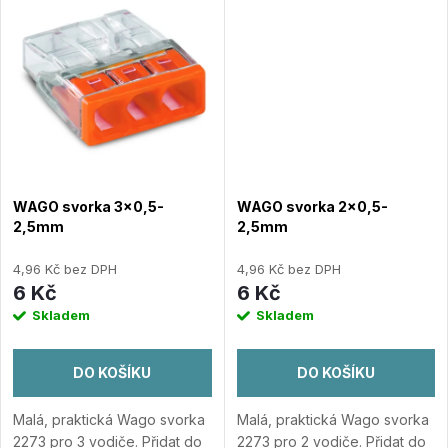
t
t
ů
ů
WAGO svorka 3x0,5-
WAGO svorka 2x0,5-
2,5mm
2,5mm
4,96 Kč bez DPH
4,96 Kč bez DPH
6 Kč
6 Kč
Skladem
Skladem
DO KOŠÍKU
DO KOŠÍKU
Malá, praktická Wago svorka
Malá, praktická Wago svorka
2273 pro 3 vodiče.
Přidat do
2273 pro 2 vodiče.
Přidat do