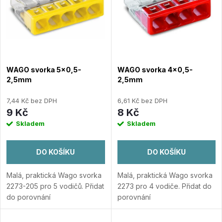
e
Abecedně
p
n
i
í
s
WAGO svorka 5x0,5-
WAGO svorka 4x0,5-
p
2,5mm
2,5mm
p
r
7,44 Kč bez DPH
6,61 Kč bez DPH
r
9 Kč
8 Kč
o
Skladem
Skladem
o
d
DO KOŠÍKU
DO KOŠÍKU
d
u
Malá, praktická Wago svorka
Malá, praktická Wago svorka
u
2273-205 pro 5 vodičů.
Přidat
2273 pro 4 vodiče.
Přidat do
k
do porovnání
porovnání
k