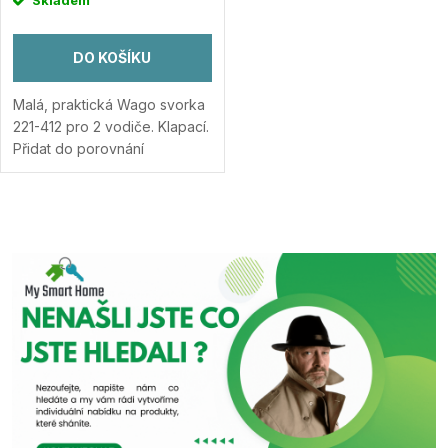
DO KOŠÍKU
Malá, praktická Wago svorka
221-412 pro 2 vodiče. Klapací.
Přidat do porovnání
O
v
l
á
d
a