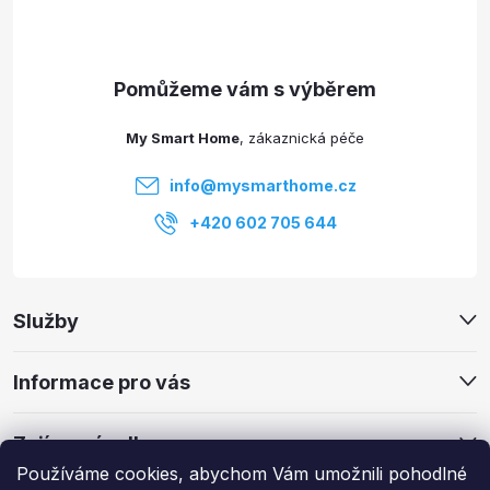
p
a
t
My Smart Home
í
info
@
mysmarthome.cz
+420 602 705 644
Služby
Informace pro vás
Zajímavé odkazy
Používáme cookies, abychom Vám umožnili pohodlné