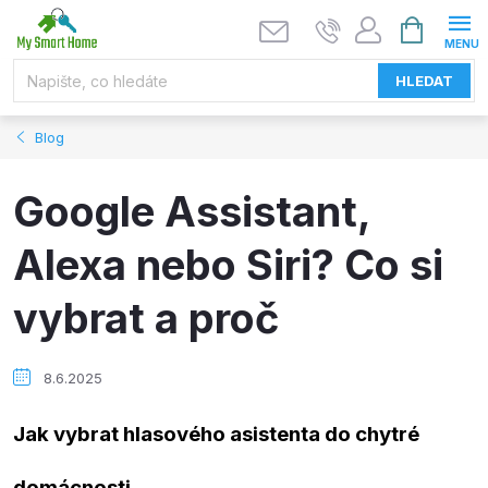
Přejít
NÁKUPNÍ
KOŠÍK
na
obsah
HLEDAT
Blog
Google Assistant,
Alexa nebo Siri? Co si
vybrat a proč
8.6.2025
Jak vybrat hlasového asistenta do chytré
domácnosti