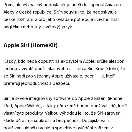
První, ale významný nedostatek je horší dostupnost Amazon
Alexy v České republice. S tím souvisí i to, že neposkytuje
české rozhraní, a pro jeho ovládání potřebuje uživatel znát
angličtinu nebo jiný (světový) jazyk.
Apple Siri (HomeKit)
Každý, kdo nedá dopustit na ekosystém Apple, určitě alespoň
jednou v životě použil hlasového asistenta Siri. Kromě toho, že
se Siri hodí pro všechny Apple uživatele, ocení ji i ti, kteří
preferují jednoduchost a bezpečí.
Siri je skvěle integrovaný software do Apple zařízení (iPhone,
iPad, Apple Watch), a tak ji přirozeně budou používat lidé, kteří
vlastní tyto produkty. Velkou výhodou je i to, že Siri zároveň
klade důraz na soukromí a bezpečnost. Dozajista vám
používání ulehčí i rychlé a spolehlivé ovládání zařízení v