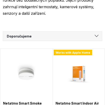
funkce bez dodatečných poplatků. Jejich produkty
zahrnují inteligentní termostaty, kamerové systémy,
senzory a další zařízení.
Ř
Doporučujeme
a
Nejlevnější
V
Works with Apple Home
Nejdražší
z
ý
Nejprodávanější
e
Abecedně
p
n
i
í
s
Netatmo Smart Smoke
Netatmo Smart Indoor Air