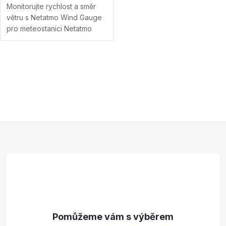
Monitorujte rychlost a směr
větru s Netatmo Wind Gauge
pro meteostanici Netatmo
Urban Weather Station Měří
aktuální rychlost a směr větru
s ultrazvukovou technologií
O
Buďte...
Přidat do porovnání
v
l
Z
á
d
á
a
p
c
a
í