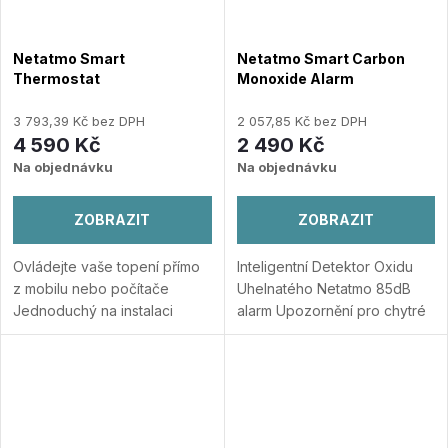
Netatmo Smart
Netatmo Smart Carbon
Thermostat
Monoxide Alarm
3 793,39 Kč bez DPH
2 057,85 Kč bez DPH
4 590 Kč
2 490 Kč
Na objednávku
Na objednávku
ZOBRAZIT
ZOBRAZIT
Ovládejte vaše topení přímo
Inteligentní Detektor Oxidu
z mobilu nebo počítače
Uhelnatého Netatmo 85dB
Jednoduchý na instalaci
alarm Upozornění pro chytré
Žádné měsíční poplatky -
telefony v reálném čase
doživotně zdarma
Apple HomeKit Nepotřebuje
Kompatibilní s elektrickým
žádný hub, bez poplatků
nebo plynovým kotlem...
Přidat do porovnání
Přidat do porovnání