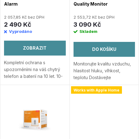
p
Alarm
Quality Monitor
p
r
2 057,85 Kč bez DPH
2 553,72 Kč bez DPH
r
2 490 Kč
3 090 Kč
o
Vyprodáno
Skladem
o
d
ZOBRAZIT
DO KOŠÍKU
d
u
Kompletní ochrana s
Monitorujte kvalitu vzduchu,
u
upozorněními na váš chytrý
hlasitost hluku, vlhkost,
k
telefon a baterií na 10 let. 10-
teplotu Dostávejte
k
letá baterie 85dB alarm
upozornění s naměřenými
upozornění na smartphone v
Works with Apple Home
údaji o vaší domácnosti do
t
reálním čase Apple HomeKit
vašeho iPhonu nebo iPadu
t
Přidat do porovnání
Zařízení kompatibilní s...
Přidat
ů
do porovnání
ů