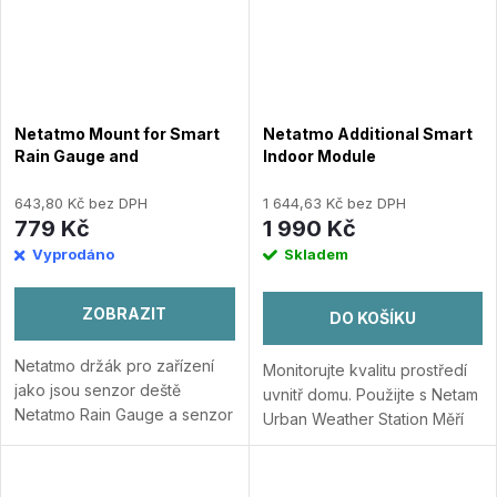
Netatmo Mount for Smart
Netatmo Additional Smart
Rain Gauge and
Indoor Module
Anemometer
643,80 Kč bez DPH
1 644,63 Kč bez DPH
779 Kč
1 990 Kč
Vyprodáno
Skladem
ZOBRAZIT
DO KOŠÍKU
Netatmo držák pro zařízení
Monitorujte kvalitu prostředí
jako jsou senzor deště
uvnitř domu. Použijte s Netam
Netatmo Rain Gauge a senzor
Urban Weather Station Měří
větru Wind Gauge vám
teplotu a vlhkost uvnitř Měří
umožní tyto senzory
hlasitost hluku a koncentraci
namontovat na zeď, střechu,
CO2 Měří barometrický...