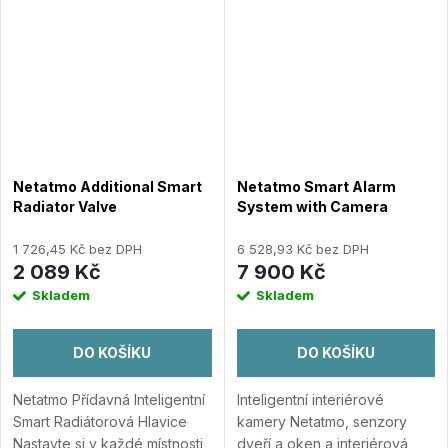
sloup nebo zábradlí....
Přidat
Přidat do porovnání
do porovnání
Netatmo Additional Smart
Netatmo Smart Alarm
Radiator Valve
System with Camera
1 726,45 Kč bez DPH
6 528,93 Kč bez DPH
2 089 Kč
7 900 Kč
Skladem
Skladem
DO KOŠÍKU
DO KOŠÍKU
Netatmo Přídavná Inteligentní
Inteligentní interiérové
Smart Radiátorová Hlavice
kamery Netatmo, senzory
Nastavte si v každé místnosti
dveří a oken a interiérová