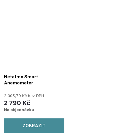
ideální teplotu Ušetřete až 37
siréna sledují váš domov
% energie na topení Smart
dokud nejste doma. Jedná se
funkce: detekce otevření...
o výhodné balení: 1x Netatmo
Přidat do porovnání
Welcome -...
Přidat do
porovnání
Netatmo Smart
Anemometer
2 305,79 Kč bez DPH
2 790 Kč
Na objednávku
ZOBRAZIT