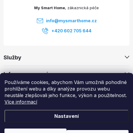
t
p
My Smart Home
r
í
info
@
mysmarthome.cz
v
+420 602 705 644
k
y
Služby
v
ý
Informace pro vás
Používáme cookies, abychom Vám umožnili pohodlné
p
prohlížení webu a díky analýze provozu webu
Zajímavé odkazy
neustále zlepšovali jeho funkce, výkon a použitelnost.
i
Více informací
s
Nastavení
u
Copyright 2026
My Smart Home
. Všechna práva vyhrazena.
Upravit
nastavení cookies