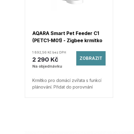
i
o
s
d
p
AQARA Smart Pet Feeder C1
u
(PETC1-M01) - Zigbee krmítko
r
pro domácí zvířata
1 892,56 Kč bez DPH
k
o
ZOBRAZIT
2 290 Kč
Na objednávku
t
d
Krmítko pro domácí zvířata s funkcí
ů
u
plánování.
Přidat do porovnání
k
t
O
v