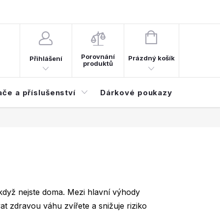
d smlouvy
Časté dotazy (FAQ)
NÁKUPNÍ
KOŠÍK
Porovnání
Prázdný košík
Přihlášení
produktů
ače a příslušenství
Dárkové poukazy
Elektroi
i když nejste doma. Mezi hlavní výhody
 zdravou váhu zvířete a snižuje riziko