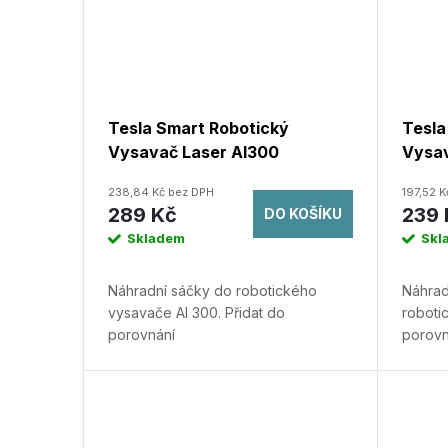
Tesla Smart Robotický
Tesla
Vysavač Laser AI300
Vysav
Prachový Sáček 5x
Mopov
238,84 Kč bez DPH
197,52 
289 Kč
239 
DO KOŠÍKU
Skladem
Skl
Náhradní sáčky do robotického
Náhrad
vysavače AI 300.
Přidat do
roboti
porovnání
porovn