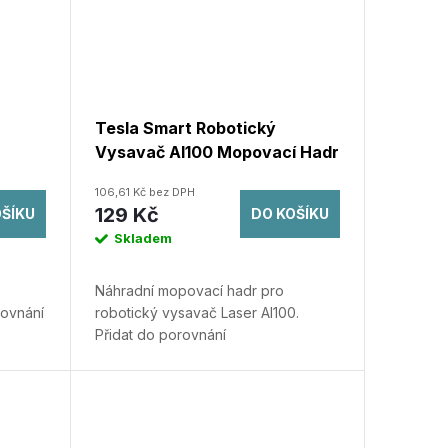
Tesla Smart Robotický
Vysavač AI100 Mopovací Hadr
3x
106,61 Kč bez DPH
129 Kč
OŠÍKU
DO KOŠÍKU
Skladem
Náhradní mopovací hadr pro
rovnání
robotický vysavač Laser AI100.
Přidat do porovnání