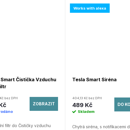
Works with alexa
 Smart Čistička Vzduchu
Tesla Smart Siréna
iltr
Kč bez DPH
404,13 Kč bez DPH
ZOBRAZIT
Kč
489 Kč
DO K
rodáno
Skladem
í filtr do Čističky vzduchu
Chytrá siréna, s notifikacemi 