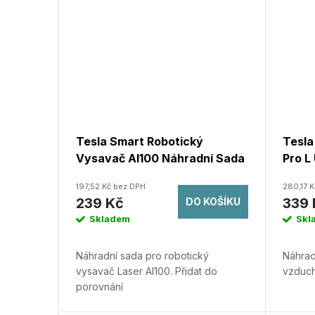
Tesla Smart Robotický
Tesla
Vysavač AI100 Náhradní Sada
Pro L
197,52 Kč bez DPH
280,17 
239 Kč
339 
DO KOŠÍKU
Skladem
Skl
Náhradní sada pro robotický
Náhrad
vysavač Laser AI100.
Přidat do
vzduch
porovnání