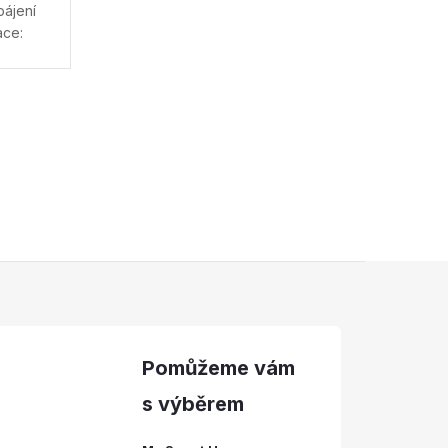
pájení
ace:
gle
at do