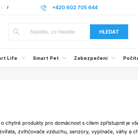
+420 602 705 644
Podmínky ochrany osobních údajů
Reklamace a odstoupení o
info@mysmarthome.cz
HLEDAT
rt Life
Smart Pet
Zabezpečení
Počít
u o chytré produkty pro domácnost s cílem zpřístupnit je vš
vířata, zvlhčovače vzduchu, senzory, vypínače, váhy a ch