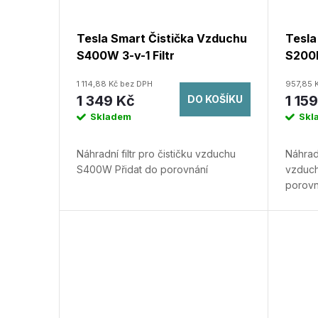
r
p
Tesla Smart Čistička Vzduchu
Tesla
o
S400W 3-v-1 Filtr
S200B
r
d
1 114,88 Kč bez DPH
957,85 
o
1 349 Kč
1 15
DO KOŠÍKU
u
Skladem
Skl
d
k
Náhradní filtr pro čističku vzduchu
Náhradn
u
S400W
Přidat do porovnání
vzduc
t
porovn
k
ů
t
ů