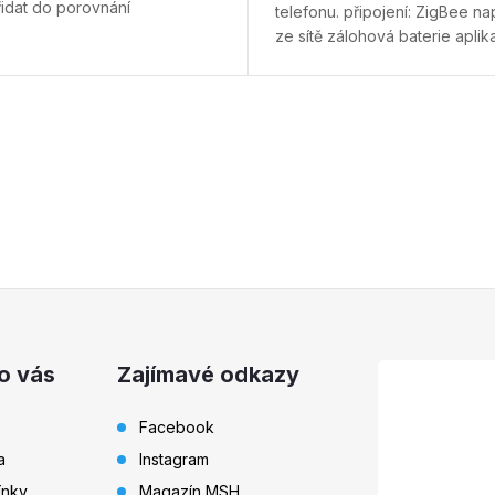
řidat do porovnání
telefonu. připojení: ZigBee na
ze sítě zálohová baterie aplik
Tesla Smart kompatibilita: Goo
Assistant a Amazon Alexa
Přid
porovnání
o vás
Zajímavé odkazy
Facebook
a
Instagram
ínky
Magazín MSH