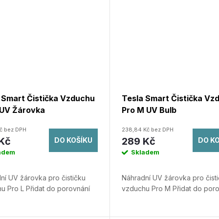
 Smart Čistička Vzduchu
Tesla Smart Čistička Vz
 UV Žárovka
Pro M UV Bulb
Kč bez DPH
238,84 Kč bez DPH
Kč
289 Kč
DO KOŠÍKU
DO K
adem
Skladem
ní UV žárovka pro čističku
Náhradní UV žárovka pro čist
u Pro L
Přidat do porovnání
vzduchu Pro M
Přidat do por