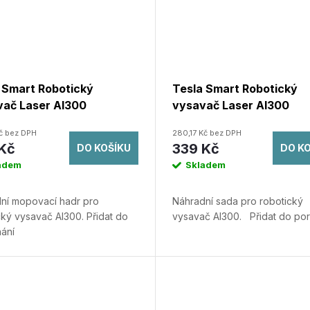
 Smart Robotický
Tesla Smart Robotický
ač Laser AI300
vysavač Laser AI300
ací Hadr 3x
Náhradní Sada
Kč bez DPH
280,17 Kč bez DPH
Kč
339 Kč
DO KOŠÍKU
DO K
adem
Skladem
ní mopovací hadr pro
Náhradní sada pro robotický
cký vysavač AI300.
Přidat do
vysavač AI300.
Přidat do po
ání