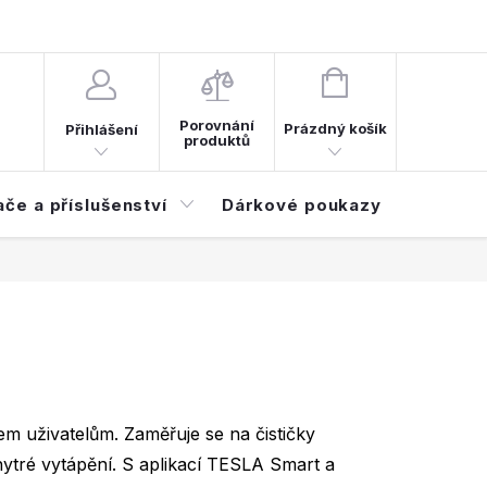
d smlouvy
Časté dotazy (FAQ)
NÁKUPNÍ
KOŠÍK
Porovnání
Prázdný košík
Přihlášení
produktů
ače a příslušenství
Dárkové poukazy
Elektroi
em uživatelům. Zaměřuje se na čističky
ytré vytápění. S aplikací TESLA Smart a