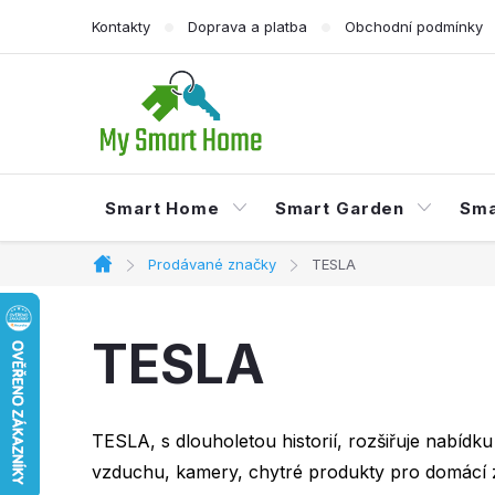
Přejít
Kontakty
Doprava a platba
Obchodní podmínky
na
obsah
Smart Home
Smart Garden
Sma
Prodávané značky
TESLA
Domů
TESLA
TESLA, s dlouholetou historií, rozšiřuje nabídk
vzduchu, kamery, chytré produkty pro domácí z