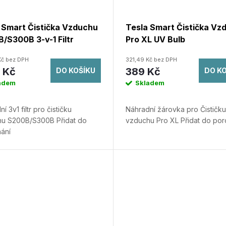
 Smart Čistička Vzduchu
Tesla Smart Čistička Vz
/S300B 3-v-1 Filtr
Pro XL UV Bulb
Kč bez DPH
321,49 Kč bez DPH
9 Kč
389 Kč
DO KOŠÍKU
DO K
adem
Skladem
í 3v1 filtr pro čističku
Náhradní žárovka pro Čističku
hu S200B/S300B
Přidat do
vzduchu Pro XL
Přidat do por
ání