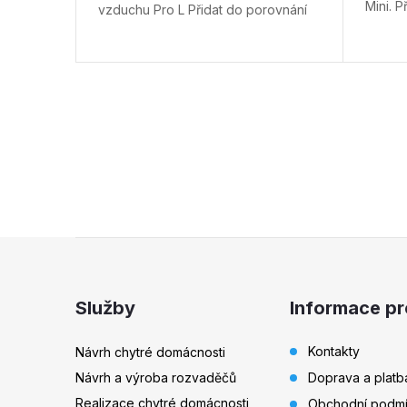
Mini.
P
vzduchu Pro L
Přidat do porovnání
O
v
l
á
Z
d
á
a
Služby
Informace pr
p
c
Kontakty
Návrh chytré domácnosti
í
Návrh a výroba rozvaděčů
Doprava a platb
a
Realizace chytré domácnosti
Obchodní podm