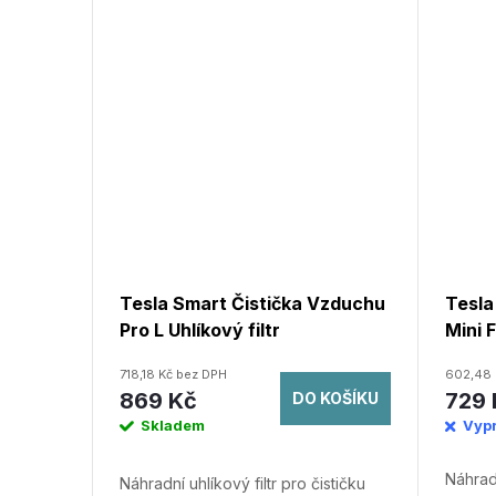
Tesla Smart Čistička Vzduchu
Tesla
Pro L Uhlíkový filtr
Mini F
718,18 Kč bez DPH
602,48 
869 Kč
729 
DO KOŠÍKU
Skladem
Vyp
Náhradn
Náhradní uhlíkový filtr pro čističku