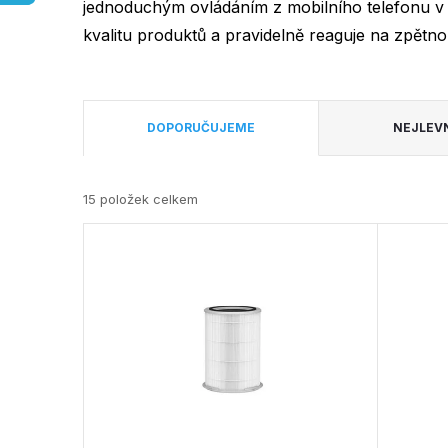
jednoduchým ovládáním z mobilního telefonu v 
kvalitu produktů a pravidelně reaguje na zpětn
Ř
DOPORUČUJEME
NEJLEV
a
15
položek celkem
z
V
e
ý
n
p
í
i
p
s