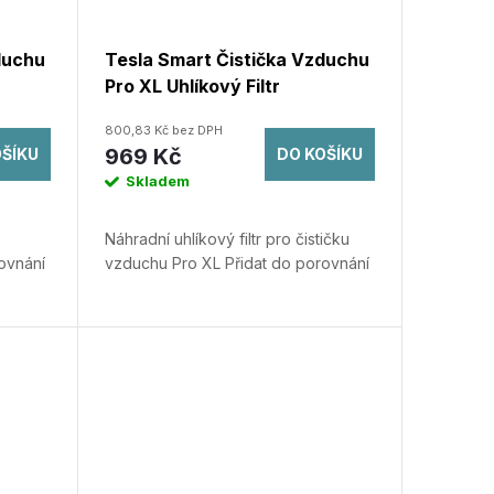
duchu
Tesla Smart Čistička Vzduchu
Pro XL Uhlíkový Filtr
800,83 Kč bez DPH
969 Kč
OŠÍKU
DO KOŠÍKU
Skladem
Náhradní uhlíkový filtr pro čističku
ovnání
vzduchu Pro XL
Přidat do porovnání