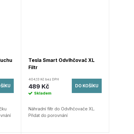
duchu
Tesla Smart Odvlhčovač XL
Filtr
404,13 Kč bez DPH
489 Kč
OŠÍKU
DO KOŠÍKU
Skladem
ičku
Náhradní filtr do Odvlhčovače XL.
ovnání
Přidat do porovnání