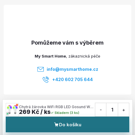
á
p
a
t
My Smart Home
í
info
@
mysmarthome.cz
+420 602 705 644
Služby
Chytrá žárovka WiFi RGB LED Gosund WB4-2 (2-pack) E27 Tuya
-
1
+
269 Kč / ks
Skladem (3 ks)
Informace pro vás
Do košíku