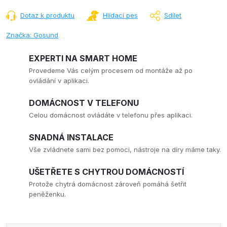
Dotaz k produktu
Hlídací pes
Sdílet
Značka:
Gosund
EXPERTI NA SMART HOME
Provedeme Vás celým procesem od montáže až po
ovládání v aplikaci.
DOMÁCNOST V TELEFONU
Celou domácnost ovládáte v telefonu přes aplikaci.
SNADNÁ INSTALACE
Vše zvládnete sami bez pomoci, nástroje na díry máme taky.
UŠETŘETE S CHYTROU DOMÁCNOSTÍ
Protože chytrá domácnost zároveň pomáhá šetřit
peněženku.