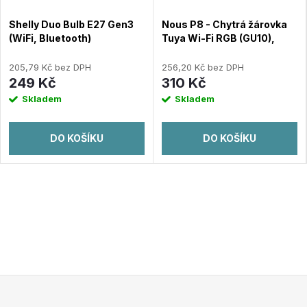
Shelly Duo Bulb E27 Gen3
Nous P8 - Chytrá žárovka
(WiFi, Bluetooth)
Tuya Wi-Fi RGB (GU10),
Matter, 2-pack
205,79 Kč bez DPH
256,20 Kč bez DPH
249 Kč
310 Kč
Skladem
Skladem
DO KOŠÍKU
DO KOŠÍKU
Z