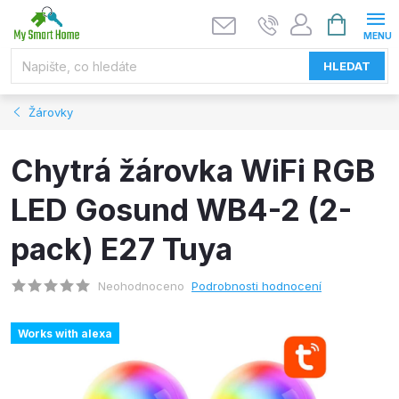
Přejít
NÁKUPNÍ
KOŠÍK
na
obsah
HLEDAT
Žárovky
Chytrá žárovka WiFi RGB
LED Gosund WB4-2 (2-
pack) E27 Tuya
Neohodnoceno
Podrobnosti hodnocení
Works with alexa