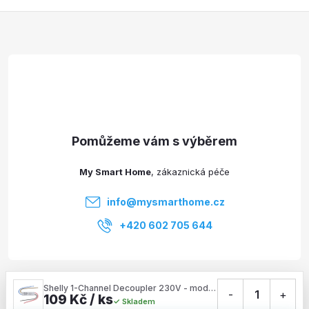
Z
á
p
a
t
My Smart Home
í
info
@
mysmarthome.cz
+420 602 705 644
Služby
Shelly 1-Channel Decoupler 230V - modul pro propojení AC vypínačů s DC zařízeními
-
1
+
109 Kč / ks
Skladem