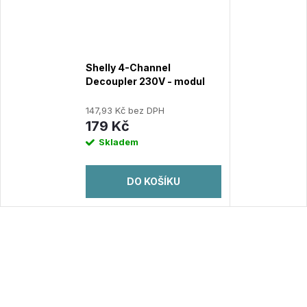
Shelly 4-Channel
Decoupler 230V - modul
pro propojení AC vypínačů s
DC zařízeními
147,93 Kč bez DPH
179 Kč
Skladem
DO KOŠÍKU