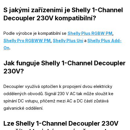
S jakými zařízeními je Shelly 1-Channel
Decoupler 230V kompatibilní?
Podle výrobce je kompatibilní se
Shelly Plus RGBW PM
,
Shelly Pro RGBWW PM
,
Shelly Plus Uni
a
Shelly Plus Add-
On
.
Jak funguje Shelly 1-Channel Decoupler
230V?
Decoupler využívá optočlen k propojení dvou elektricky
oddělených obvodů. Signál 230 V AC tak může sloužit ke
spínání DC vstupu, přičemž mezi AC a DC částí zůstává
galvanické oddělení.
Lze Shelly 1-Channel Decoupler 230V