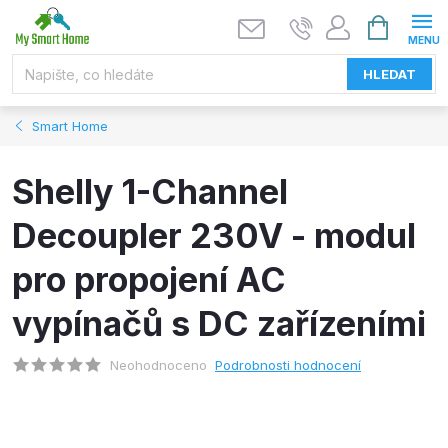
Přejít
NÁKUPNÍ
KOŠÍK
na
obsah
HLEDAT
Smart Home
Shelly 1-Channel
Decoupler 230V - modul
pro propojení AC
vypínačů s DC zařízeními
Neohodnoceno
Podrobnosti hodnocení