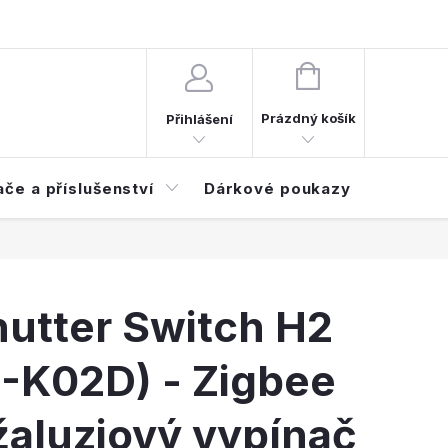
d smlouvy
Časté dotazy (FAQ)
NÁKUPNÍ
KOŠÍK
Prázdný košík
Přihlášení
ače a příslušenství
Dárkové poukazy
Elektroi
utter Switch H2
S-K02D) - Zigbee
žaluziový vypínač