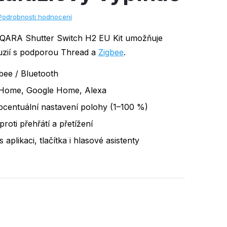
Podrobnosti hodnocení
AQARA Shutter Switch H2 EU Kit umožňuje
luzií s podporou Thread a
Zigbee
.
bee / Bluetooth
e Home, Google Home, Alexa
ocentuální nastavení polohy (1–100 %)
roti přehřátí a přetížení
aplikaci, tlačítka i hlasové asistenty