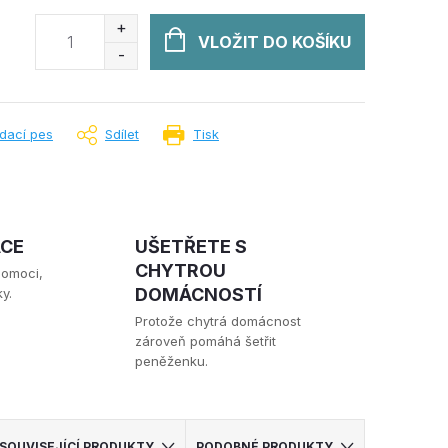
VLOŽIT DO KOŠÍKU
ídací pes
Sdílet
Tisk
ACE
UŠETŘETE S
CHYTROU
pomoci,
DOMÁCNOSTÍ
y.
Protože chytrá domácnost
zároveň pomáhá šetřit
peněženku.
SOUVISEJÍCÍ PRODUKTY
PODOBNÉ PRODUKTY