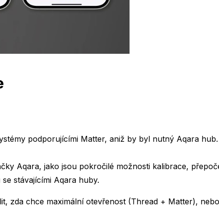
e
systémy podporujícími Matter, aniž by byl nutný Aqara hub.
ky Aqara, jako jsou pokročilé možnosti kalibrace, přepočet
 se stávajícími Aqara huby.
olit, zda chce maximální otevřenost (Thread + Matter), neb