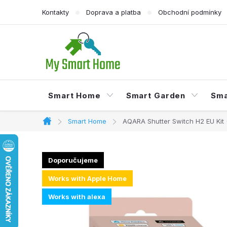
Přejít
Kontakty
Doprava a platba
Obchodní podmínky
na
obsah
Smart Home
Smart Garden
Sma
Smart Home
AQARA Shutter Switch H2 EU Kit 
Domů
Doporučujeme
Works with Apple Home
Works with alexa