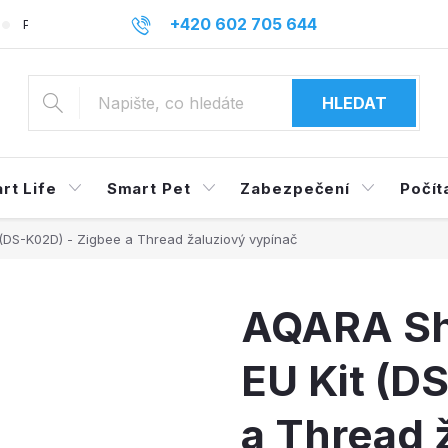
+420 602 705 644
Podmínky ochrany osobních údajů
Reklamace a odstoupení o
info@mysmarthome.cz
HLEDAT
rt Life
Smart Pet
Zabezpečení
Počít
(DS-K02D) - Zigbee a Thread žaluziový vypínač
AQARA Sh
EU Kit (D
a Thread 