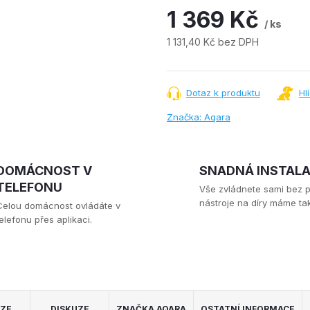
1 369 Kč
/ ks
1 131,40 Kč bez DPH
Měrná
cena:
Dotaz k produktu
Hl
Značka:
Aqara
DOMÁCNOST V
SNADNÁ INSTAL
TELEFONU
Vše zvládnete sami bez 
nástroje na díry máme tak
Celou domácnost ovládáte v
elefonu přes aplikaci.
ZE
DISKUZE
ZNAČKA
AQARA
OSTATNÍ INFORMACE