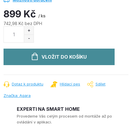
899 Kč
/ ks
742,98 Kč bez DPH
Měrná
cena:
VLOŽIT DO KOŠÍKU
Dotaz k produktu
Hlídací pes
Sdílet
Značka:
Aqara
EXPERTI NA SMART HOME
Provedeme Vás celým procesem od montáže až po
ovládání v aplikaci.