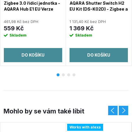
Zigbee 3.0 řídící jednotka -
AQARA Shutter Switch H2
AQARA Hub E1 EU Verze
EU Kit (DS-K02D) - Zigbee a
(HE1-G01)
Thread žaluziový vypínač
461,98 Kč bez DPH
1 131,40 Kč bez DPH
559 Kč
1 369 Kč
Skladem
Skladem
DO KOŠÍKU
DO KOŠÍKU
Works with alexa