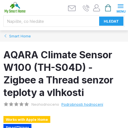
Přejít
NÁKUPNÍ
KOŠÍK
na
obsah
HLEDAT
Smart Home
AQARA Climate Sensor
W100 (TH-S04D) -
Zigbee a Thread senzor
teploty a vlhkosti
Neohodnoceno
Podrobnosti hodnocení
Works with Apple Home
SmartThings