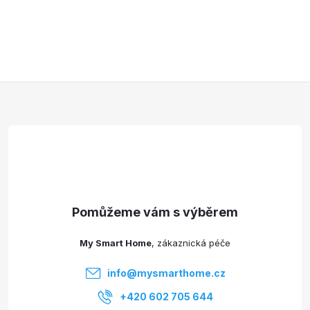
Z
á
p
a
t
My Smart Home
í
info
@
mysmarthome.cz
+420 602 705 644