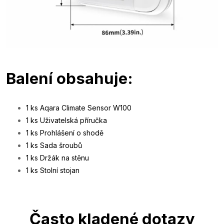
Balení obsahuje:
1 ks Aqara Climate Sensor W100
1 ks Uživatelská příručka
1 ks Prohlášení o shodě
1 ks Sada šroubů
1 ks Držák na stěnu
1 ks Stolní stojan
Často kladené dotazy