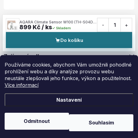
Služby
AQARA Climate Sensor W100 (TH-S04D) - Zigbee a Thread senzor teploty a vlhkosti
-
1
+
899 Kč / ks
Skladem
Informace pro vás
Do košíku
Zajímavé odkazy
Používáme cookies, abychom Vám umožnili pohodlné
prohlížení webu a díky analýze provozu webu
neustále zlepšovali jeho funkce, výkon a použitelnost.
Více informací
Copyright 2026
My Smart Home
. Všechna práva vyhrazena.
Upravit
nastavení cookies
Nastavení
Vytvořil Shoptet
Odmítnout
Souhlasím
Odstoupit od smlouvy