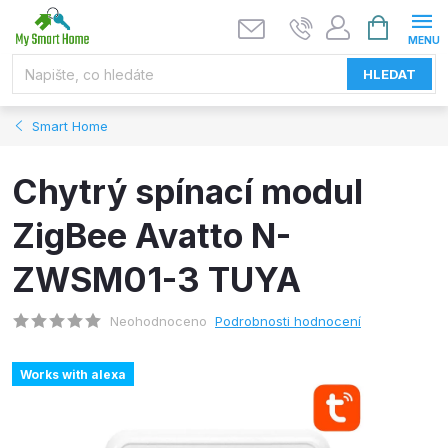
Přejít
NÁKUPNÍ
KOŠÍK
na
obsah
HLEDAT
Smart Home
Chytrý spínací modul
ZigBee Avatto N-
ZWSM01-3 TUYA
Neohodnoceno
Podrobnosti hodnocení
Works with alexa