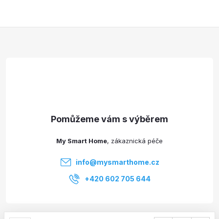
Z
á
p
a
t
My Smart Home
í
info
@
mysmarthome.cz
+420 602 705 644