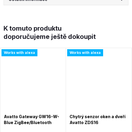
K tomuto produktu
doporučujeme ještě dokoupit
Works with alexa
Works with alexa
Avatto Gateway GW16-W-
Chytrý senzor oken a dveří
Blue ZigBee/Bluetooth
Avatto ZDS16
Mesh (modrá)