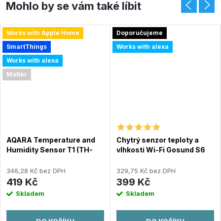
Works with Apple Home
Doporučujeme
SmartThings
Works with alexa
Works with alexa
Matter
AQARA Temperature and
Chytrý senzor teploty a
Humidity Sensor T1 (TH-
vlhkosti Wi-Fi Gosund S6
S02D) - Zigbee 3.0
(LCD displej, podsvícení)
multisenzor
346,28 Kč bez DPH
329,75 Kč bez DPH
419 Kč
399 Kč
Skladem
Skladem