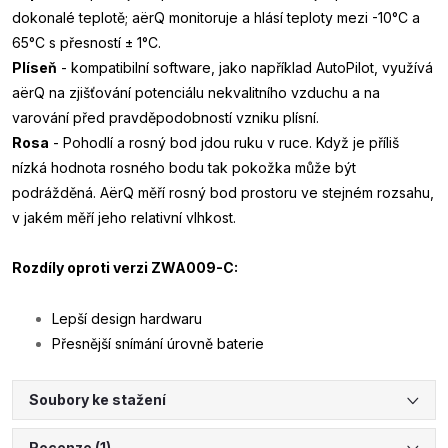
dokonalé teplotě; aërQ monitoruje a hlásí teploty mezi -10°C a
65°C s přesností ± 1°C.
Plíseň
- kompatibilní software, jako například AutoPilot, využívá
aërQ na zjišťování potenciálu nekvalitního vzduchu a na
varování před pravděpodobností vzniku plísní.
Rosa
- Pohodlí a rosný bod jdou ruku v ruce. Když je příliš
nízká hodnota rosného bodu tak pokožka může být
podrážděná. AërQ měří rosný bod prostoru ve stejném rozsahu,
v jakém měří jeho relativní vlhkost.
Rozdíly oproti verzi ZWA009-C:
Lepší design hardwaru
Přesnější snímání úrovně baterie
Soubory ke stažení
Recenze (1)