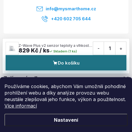
í
info
@
mysmarthome.cz
+420 602 705 644
Služby
Z-Wave Plus v2 senzor teploty a vlhkosti - AEOTEC aërQ Temperature & Humidity Sensor (ZWA039-C)
-
1
+
829 Kč / ks
Skladem (1 ks)
Informace pro vás
Do košíku
Zajímavé odkazy
Používáme cookies, abychom Vám umožnili pohodlné
prohlížení webu a díky analýze provozu webu
neustále zlepšovali jeho funkce, výkon a použitelnost.
Více informací
Copyright 2026
My Smart Home
. Všechna práva vyhrazena.
Upravit
nastavení cookies
Nastavení
Vytvořil Shoptet