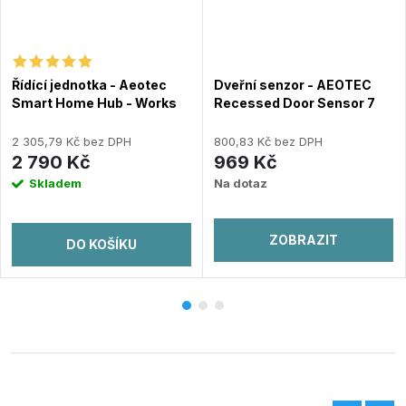
Řídící jednotka - Aeotec
Dveřní senzor - AEOTEC
Smart Home Hub - Works
Recessed Door Sensor 7
as a SmartThings Hub - EU
(ZW187-C)
2 305,79 Kč bez DPH
800,83 Kč bez DPH
2 790 Kč
969 Kč
Skladem
Na dotaz
ZOBRAZIT
DO KOŠÍKU