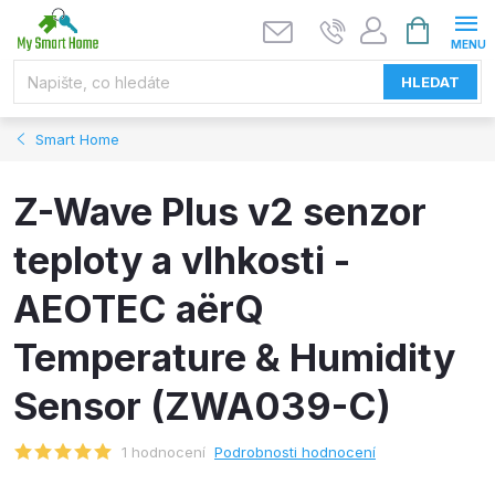
Přejít
NÁKUPNÍ
KOŠÍK
na
obsah
HLEDAT
Smart Home
Z-Wave Plus v2 senzor
teploty a vlhkosti -
AEOTEC aërQ
Temperature & Humidity
Sensor (ZWA039-C)
1 hodnocení
Podrobnosti hodnocení