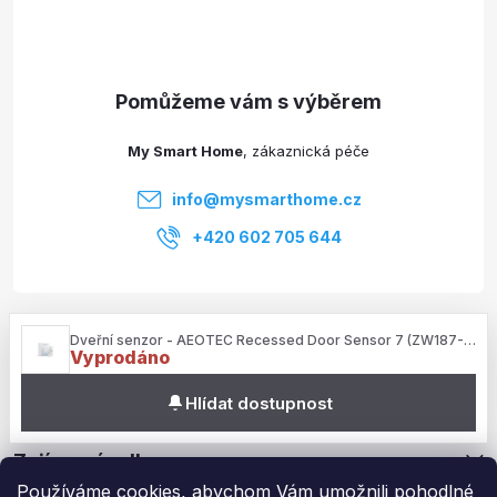
p
a
t
My Smart Home
í
info
@
mysmarthome.cz
+420 602 705 644
Služby
Dveřní senzor - AEOTEC Recessed Door Sensor 7 (ZW187-C)
Vyprodáno
Informace pro vás
Hlídat dostupnost
Zajímavé odkazy
Používáme cookies, abychom Vám umožnili pohodlné