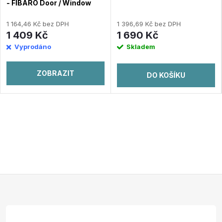
- FIBARO Door / Window
Sensor 2 (FGDW-002-1
ZW5) - Bílý
1 164,46 Kč bez DPH
1 396,69 Kč bez DPH
1 409 Kč
1 690 Kč
Vyprodáno
Skladem
ZOBRAZIT
DO KOŠÍKU
Z
á