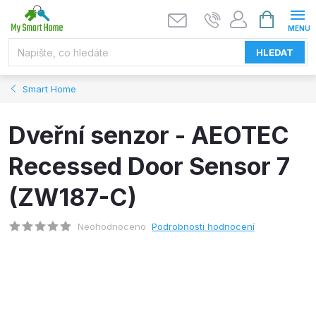
Přejít
NÁKUPNÍ
KOŠÍK
na
obsah
HLEDAT
Smart Home
Dveřní senzor - AEOTEC
Recessed Door Sensor 7
(ZW187-C)
Neohodnoceno
Podrobnosti hodnocení