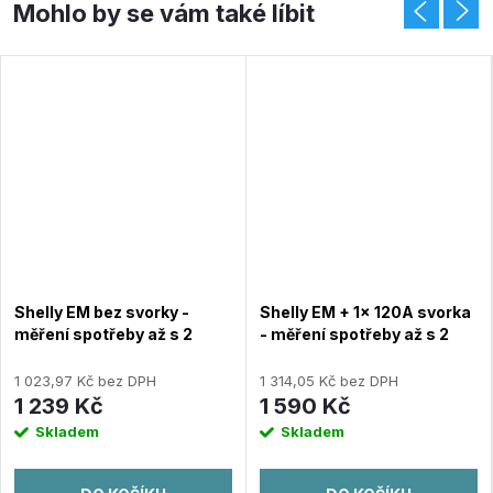
Shelly EM bez svorky -
Shelly EM + 1x 120A svorka
měření spotřeby až s 2
- měření spotřeby až s 2
svorkami do 120A, výstup
svorkami do 120A, výstup
1x2A (WiFi)
1x2A (WiFi)
1 023,97 Kč bez DPH
1 314,05 Kč bez DPH
1 239 Kč
1 590 Kč
Skladem
Skladem