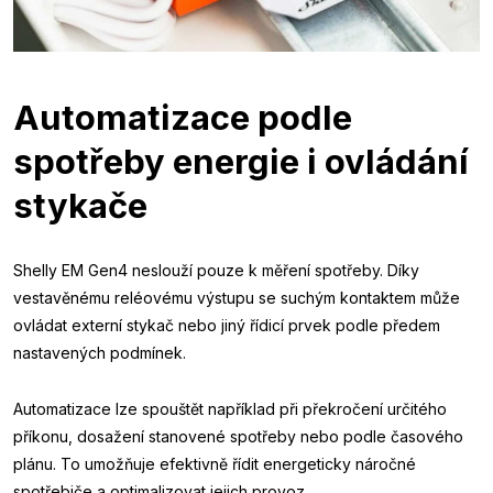
Automatizace podle
spotřeby energie i ovládání
stykače
Shelly EM Gen4 neslouží pouze k měření spotřeby. Díky
vestavěnému reléovému výstupu se suchým kontaktem může
ovládat externí stykač nebo jiný řídicí prvek podle předem
nastavených podmínek.
Automatizace lze spouštět například při překročení určitého
příkonu, dosažení stanovené spotřeby nebo podle časového
plánu. To umožňuje efektivně řídit energeticky náročné
spotřebiče a optimalizovat jejich provoz.