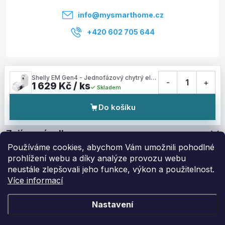
í
info
@
mysmarthome.cz
+420 602 705 644
Služby
Shelly EM Gen4 - Jednofázový chytrý elektroměr pro 2 okruhy s proudovou měřicí svorkou 50 A (Wi-Fi, Zigbee, Matter)
-
1
+
1 629 Kč / ks
Skladem
Informace pro vás
Do košíku
Zajímavé odkazy
Používáme cookies, abychom Vám umožnili pohodlné
prohlížení webu a díky analýze provozu webu
neustále zlepšovali jeho funkce, výkon a použitelnost.
Více informací
Copyright 2026
My Smart Home
. Všechna práva vyhrazena.
Upravit
nastavení cookies
Nastavení
Vytvořil Shoptet