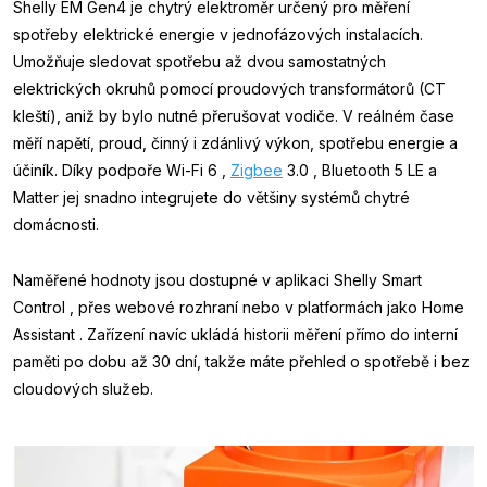
Shelly EM Gen4 je chytrý elektroměr určený pro měření
spotřeby elektrické energie v jednofázových instalacích.
Umožňuje sledovat spotřebu až dvou samostatných
elektrických okruhů pomocí proudových transformátorů (CT
kleští), aniž by bylo nutné přerušovat vodiče. V reálném čase
měří napětí, proud, činný i zdánlivý výkon, spotřebu energie a
účiník. Díky podpoře Wi-Fi 6 ,
Zigbee
3.0 , Bluetooth 5 LE a
Matter jej snadno integrujete do většiny systémů chytré
domácnosti.
Naměřené hodnoty jsou dostupné v aplikaci Shelly Smart
Control , přes webové rozhraní nebo v platformách jako Home
Assistant . Zařízení navíc ukládá historii měření přímo do interní
paměti po dobu až 30 dní, takže máte přehled o spotřebě i bez
cloudových služeb.