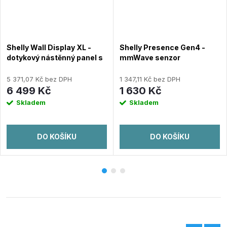
Shelly Wall Display XL -
Shelly Presence Gen4 -
dotykový nástěnný panel s
mmWave senzor
relé 5A (WiFi, Bluetooth),
přítomnosti a světla -
Černý
Zigbee, Wi-Fi, Bluetooth a
5 371,07 Kč bez DPH
1 347,11 Kč bez DPH
Matter
6 499 Kč
1 630 Kč
Skladem
Skladem
DO KOŠÍKU
DO KOŠÍKU