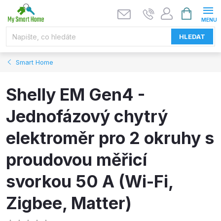
Přejít
NÁKUPNÍ
KOŠÍK
na
obsah
HLEDAT
Smart Home
Shelly EM Gen4 -
Jednofázový chytrý
elektroměr pro 2 okruhy s
proudovou měřicí
svorkou 50 A (Wi-Fi,
Zigbee, Matter)