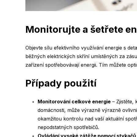
Monitorujte a šetřete en
Objevte sílu efektivního využívání energie s de
běžných elektrických skříní umístěných za zásu
zařízení spotřebovávají energii. Tím můžete opti
Případy použití
Monitorování celkové energie
– Zjistěte
domácnosti, může výrazně výrazně ovlivnit
okamžitou kontrolu nad vaší aktuální spo
nepodstatných spotřebičů.
Ovládání vysoké zátěže pomocí stykačů