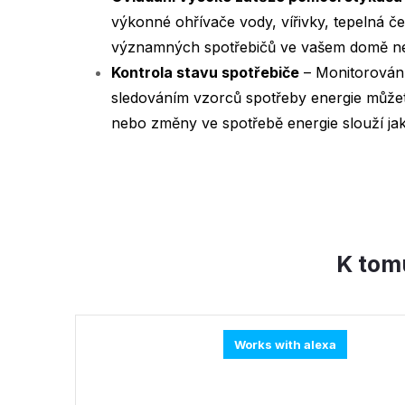
výkonné ohřívače vody, vířivky, tepelná č
významných spotřebičů ve vašem domě neb
Kontrola stavu spotřebiče
– Monitorováním
sledováním vzorců spotřeby energie můžete
nebo změny ve spotřebě energie slouží ja
K tom
Works with alexa