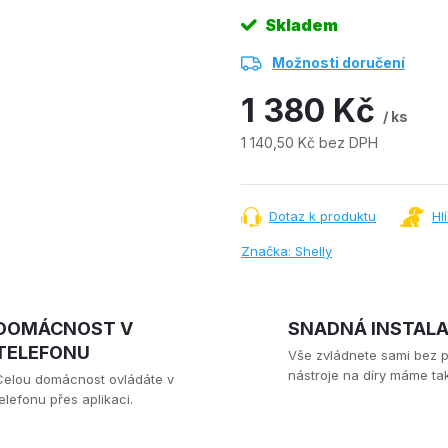
Skladem
Možnosti doručení
1 380 Kč
/ ks
1 140,50 Kč bez DPH
Měrná
cena:
Dotaz k produktu
Hl
Značka:
Shelly
DOMÁCNOST V
SNADNÁ INSTAL
TELEFONU
Vše zvládnete sami bez 
nástroje na díry máme tak
Celou domácnost ovládáte v
elefonu přes aplikaci.