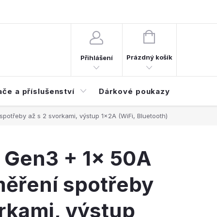
d smlouvy
Časté dotazy (FAQ)
NÁKUPNÍ
KOŠÍK
Prázdný košík
Přihlášení
ače a příslušenství
Dárkové poukazy
Elektroi
potřeby až s 2 svorkami, výstup 1x2A (WiFi, Bluetooth)
 Gen3 + 1x 50A
měření spotřeby
orkami, výstup