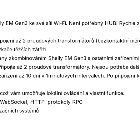
lly ЕМ Gen3 ke své síti Wi-Fi. Není potřebný HUB! Rychlé za
ipojení až 2 proudových transformátorů (bezkontaktní měř
ykače těžších zátěží
cény zkombinováním Shelly EM Gen3 s ostatními zařízeními 
řipojte až 2 proudové transformátory. Nejsou potřeba další
řízení až 10 dní v 1minutových intervalech. Po připojení 
 což vám umožňuje lokální ovládání a vlastní funkce.
 WebSocket, HTTP, protokoly RPC
tizačních systémů