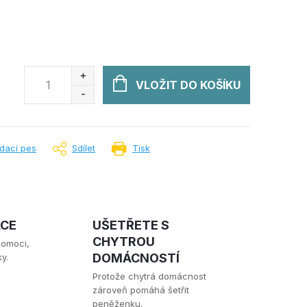
VLOŽIT DO KOŠÍKU
ídací pes
Sdílet
Tisk
ACE
UŠETŘETE S
CHYTROU
pomoci,
DOMÁCNOSTÍ
y.
Protože chytrá domácnost
zároveň pomáhá šetřit
peněženku.