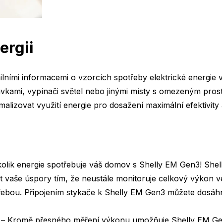
ergii
tailními informacemi o vzorcích spotřeby elektrické energi
vkami, vypínači světel nebo jinými místy s omezeným pros
malizovat využití energie pro dosažení maximální efektivity 
, kolik energie spotřebuje váš domov s Shelly EM Gen3! Sh
 vaše úspory tím, že neustále monitoruje celkový výkon ve
třebou. Připojením stykače k Shelly EM Gen3 můžete dosá
– Kromě přesného měření výkonu umožňuje Shelly EM Gen3 o