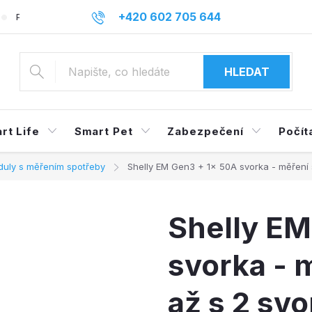
+420 602 705 644
Podmínky ochrany osobních údajů
Reklamace a odstoupení o
info@mysmarthome.cz
HLEDAT
rt Life
Smart Pet
Zabezpečení
Počít
duly s měřením spotřeby
Shelly EM Gen3 + 1x 50A svorka - měření s
Shelly EM
svorka - 
až s 2 sv