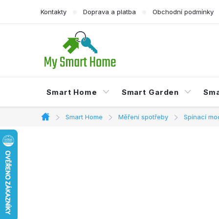
Přejít
Kontakty
Doprava a platba
Obchodní podmínky
na
obsah
Smart Home
Smart Garden
Sma
Smart Home
Měření spotřeby
Spínací mo
Domů