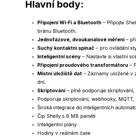
Hlavní body:
Připojení Wi-Fi a Bluetooth
– Připojte She
bránu Bluetooth.
Jednofázové, dvoukanálové měření
– př
Suchý kontaktní spínač
– pro ovládání st
Inteligentní scény
– Nastavte si vlastní s
Připojení proudového transformátoru
– P
Místní úložiště dat
– Záznamy uložené v za
dní.
Skriptování
– plně podporuje skriptování,
Podporuje skriptování, webhooky, MQTT,
Široká integrace do inteligentních automa
Čip Shelly s 8 MB paměti
Inteligentní plány
Hodiny v reálném čase