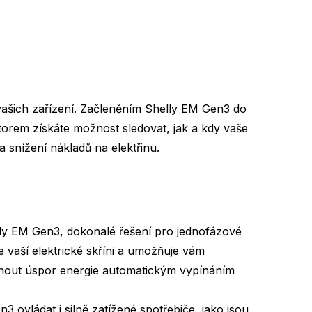
e vašich zařízení. Začleněním Shelly EM Gen3 do
torem získáte možnost sledovat, jak a kdy vaše
a snížení nákladů na elektřinu.
elly EM Gen3, dokonalé řešení pro jednofázové
 vaší elektrické skříni a umožňuje vám
hnout úspor energie automatickým vypínáním
vládat i silně zatížené spotřebiče, jako jsou