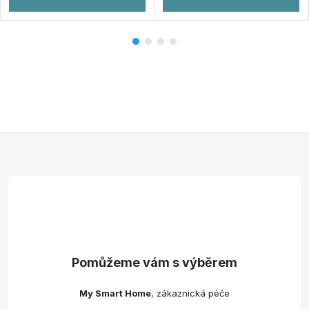
Z
á
p
a
t
My Smart Home