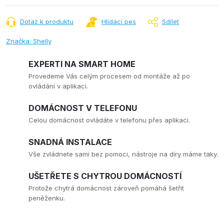
cena:
Dotaz k produktu
Hlídací pes
Sdílet
Značka:
Shelly
EXPERTI NA SMART HOME
Provedeme Vás celým procesem od montáže až po
ovládání v aplikaci.
DOMÁCNOST V TELEFONU
Celou domácnost ovládáte v telefonu přes aplikaci.
SNADNÁ INSTALACE
Vše zvládnete sami bez pomoci, nástroje na díry máme taky.
UŠETŘETE S CHYTROU DOMÁCNOSTÍ
Protože chytrá domácnost zároveň pomáhá šetřit
peněženku.