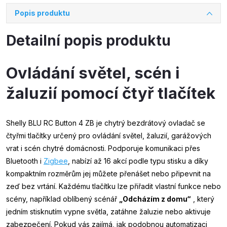
Popis produktu
Detailní popis produktu
Ovládání světel, scén i
žaluzií pomocí čtyř tlačítek
Shelly BLU RC Button 4 ZB je chytrý bezdrátový ovladač se
čtyřmi tlačítky určený pro ovládání světel, žaluzií, garážových
vrat i scén chytré domácnosti. Podporuje komunikaci přes
Bluetooth i
Zigbee
, nabízí až 16 akcí podle typu stisku a díky
kompaktním rozměrům jej můžete přenášet nebo připevnit na
zeď bez vrtání. Každému tlačítku lze přiřadit vlastní funkce nebo
scény, například oblíbený scénář
„Odcházím z domu“
, který
jedním stisknutím vypne světla, zatáhne žaluzie nebo aktivuje
zabezpečení. Pokud vás zajímá, jak podobnou automatizaci