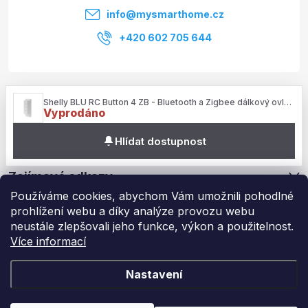
í
info
@
mysmarthome.cz
+420 602 705 644
Služby
Shelly BLU RC Button 4 ZB - Bluetooth a Zigbee dálkový ovladač
Vyprodáno
Informace pro vás
Hlídat dostupnost
Zajímavé odkazy
Používáme cookies, abychom Vám umožnili pohodlné
prohlížení webu a díky analýze provozu webu
neustále zlepšovali jeho funkce, výkon a použitelnost.
Více informací
Copyright 2026
My Smart Home
. Všechna práva vyhrazena.
Upravit
nastavení cookies
Nastavení
Vytvořil Shoptet