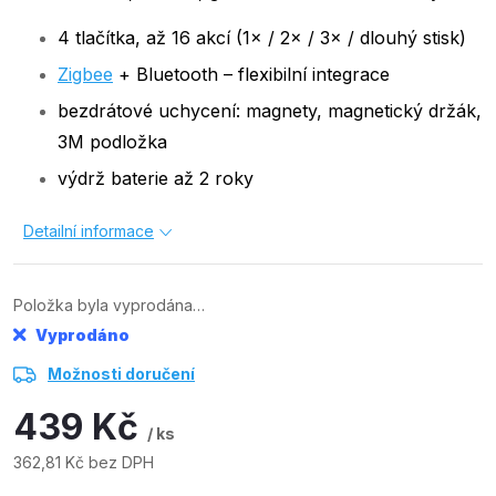
4 tlačítka, až 16 akcí (1× / 2× / 3× / dlouhý stisk)
Zigbee
+ Bluetooth – flexibilní integrace
bezdrátové uchycení: magnety, magnetický držák,
3M podložka
výdrž baterie až 2 roky
Detailní informace
Položka byla vyprodána…
Vyprodáno
Možnosti doručení
439 Kč
/ ks
362,81 Kč bez DPH
Měrná