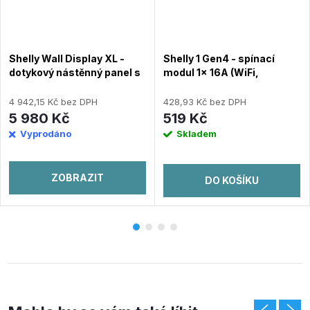
Shelly Wall Display XL -
Shelly 1 Gen4 - spínací
dotykový nástěnný panel s
modul 1x 16A (WiFi,
relé 5A (WiFi, Bluetooth),
Bluetooth, Zigbee, Matter)
Šedý
4 942,15 Kč bez DPH
428,93 Kč bez DPH
5 980 Kč
519 Kč
Vyprodáno
Skladem
ZOBRAZIT
DO KOŠÍKU