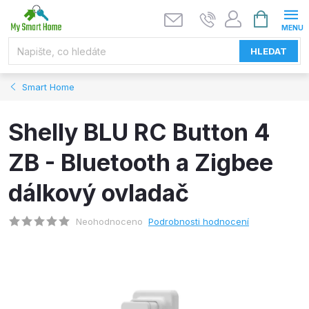
Přejít
NÁKUPNÍ
KOŠÍK
na
obsah
HLEDAT
Smart Home
Shelly BLU RC Button 4
ZB - Bluetooth a Zigbee
dálkový ovladač
Neohodnoceno
Podrobnosti hodnocení