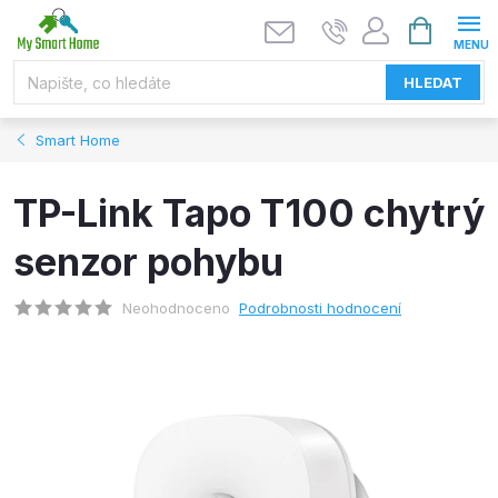
Přejít
NÁKUPNÍ
KOŠÍK
na
obsah
HLEDAT
Smart Home
TP-Link Tapo T100 chytrý
senzor pohybu
Neohodnoceno
Podrobnosti hodnocení