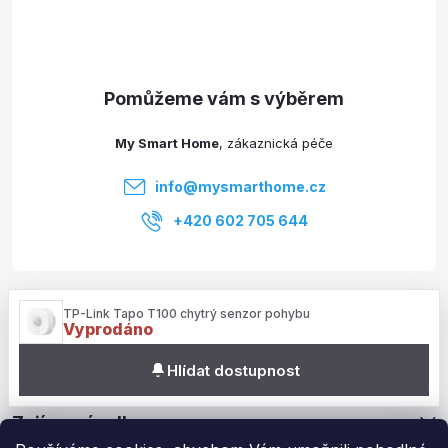
p
a
t
My Smart Home
í
info
@
mysmarthome.cz
+420 602 705 644
Služby
TP-Link Tapo T100 chytrý senzor pohybu
Vyprodáno
Informace pro vás
Hlídat dostupnost
Zajímavé odkazy