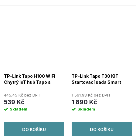
TP-Link Tapo H100 WiFi
TP-Link Tapo T30 KIT
Chytrý IoT hub Tapo s
Startovací sada Smart
vyzváněním (2,4GHz,
senzorů 1xTapo H100, 1x
Matter certified)
Tapo T100, 2x Tapo T110, 1x
445,45 Kč bez DPH
1 561,98 Kč bez DPH
CR2450, 1x CR2032
539 Kč
1 890 Kč
Skladem
Skladem
DO KOŠÍKU
DO KOŠÍKU