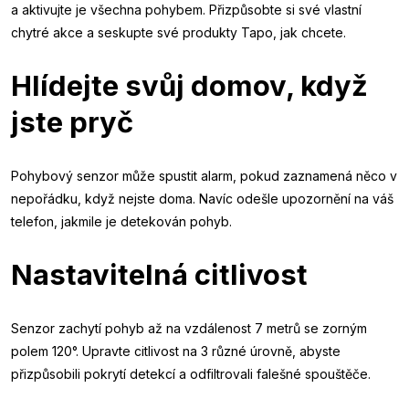
a aktivujte je všechna pohybem. Přizpůsobte si své vlastní
chytré akce a seskupte své produkty Tapo, jak chcete.
Hlídejte svůj domov, když
jste pryč
Pohybový senzor může spustit alarm, pokud zaznamená něco v
nepořádku, když nejste doma. Navíc odešle upozornění na váš
telefon, jakmile je detekován pohyb.
Nastavitelná citlivost
Senzor zachytí pohyb až na vzdálenost 7 metrů se zorným
polem 120°. Upravte citlivost na 3 různé úrovně, abyste
přizpůsobili pokrytí detekcí a odfiltrovali falešné spouštěče.