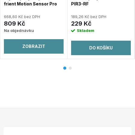
frient Motion Sensor Pro
PIR3-RF
668,60 Kč bez DPH
189,26 Kč bez DPH
809 Kč
229 Kč
Na objednávku
Skladem
ZOBRAZIT
DO KOŠÍKU
Z
á