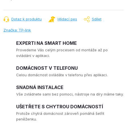
Měrná
cena:
Dotaz k produktu
Hlídací pes
Sdílet
Značka:
TP-link
EXPERTI NA SMART HOME
Provedeme Vás celým procesem od montáže až po
ovládání v aplikaci.
DOMÁCNOST V TELEFONU
Celou domácnost ovládáte v telefonu přes aplikaci.
SNADNÁ INSTALACE
Vše zvládnete sami bez pomoci, nástroje na díry máme taky.
UŠETŘETE S CHYTROU DOMÁCNOSTÍ
Protože chytrá domácnost zároveň pomáhá šetřit
peněženku.