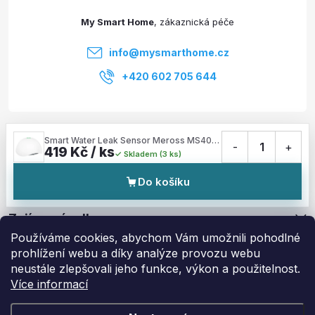
t
My Smart Home
í
info
@
mysmarthome.cz
+420 602 705 644
Služby
Smart Water Leak Sensor Meross MS400 (HomeKit) (vyžaduje HUB Meross MSH300)
-
1
+
419 Kč / ks
Skladem (3 ks)
Informace pro vás
Do košíku
Zajímavé odkazy
Používáme cookies, abychom Vám umožnili pohodlné
prohlížení webu a díky analýze provozu webu
neustále zlepšovali jeho funkce, výkon a použitelnost.
Více informací
Copyright 2026
My Smart Home
. Všechna práva vyhrazena.
Upravit
nastavení cookies