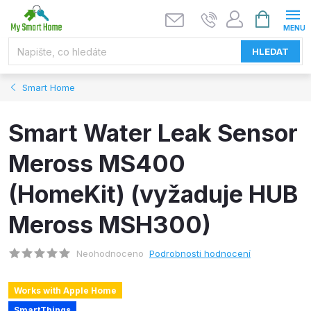
Přejít
NÁKUPNÍ
KOŠÍK
na
obsah
HLEDAT
Smart Home
Smart Water Leak Sensor
Meross MS400
(HomeKit) (vyžaduje HUB
Meross MSH300)
Neohodnoceno
Podrobnosti hodnocení
Works with Apple Home
SmartThings