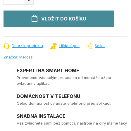
VLOŽIT DO KOŠÍKU
Dotaz k produktu
Hlídací pes
Sdílet
Značka:
Meross
EXPERTI NA SMART HOME
Provedeme Vás celým procesem od montáže až po
ovládání v aplikaci.
DOMÁCNOST V TELEFONU
Celou domácnost ovládáte v telefonu přes aplikaci.
SNADNÁ INSTALACE
Vše zvládnete sami bez pomoci, nástroje na díry máme taky.