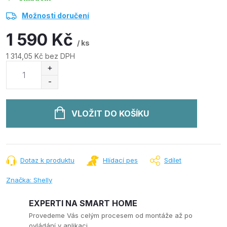
Možnosti doručení
1 590 Kč
/ ks
1 314,05 Kč bez DPH
Měrná
cena:
VLOŽIT DO KOŠÍKU
Dotaz k produktu
Hlídací pes
Sdílet
Značka:
Shelly
EXPERTI NA SMART HOME
Provedeme Vás celým procesem od montáže až po
ovládání v aplikaci.