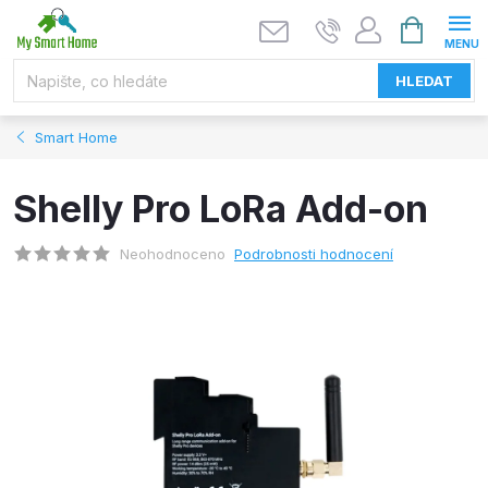
Přejít
NÁKUPNÍ
KOŠÍK
na
obsah
HLEDAT
Smart Home
Shelly Pro LoRa Add-on
Neohodnoceno
Podrobnosti hodnocení