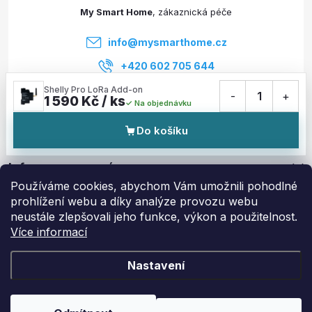
t
My Smart Home
í
info
@
mysmarthome.cz
+420 602 705 644
Shelly Pro LoRa Add-on
-
1
+
1 590 Kč / ks
Na objednávku
Služby
Do košíku
Informace pro vás
Používáme cookies, abychom Vám umožnili pohodlné
prohlížení webu a díky analýze provozu webu
Zajímavé odkazy
neustále zlepšovali jeho funkce, výkon a použitelnost.
Více informací
Nastavení
Copyright 2026
My Smart Home
. Všechna práva vyhrazena.
Upravit
nastavení cookies