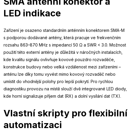
SMA anténní konektor a
LED indikace
Zařízení je osazeno standardním anténním konektorem SMA-M
s podporou dodávané antény, která pracuje ve frekvenčním
rozsahu 863–870 MHz s impedancí 50 Ω a SWR < 3.0. Možnost
použití této externí antény je důležitá v náročných instalacích,
kde kvalitu signálu ovlivňuje kovové pouzdro rozvaděče,
konstrukce budovy nebo velká vzdálenost mezi zařízeními –
anténu lze díky tomu vyvést mimo kovový rozvaděč nebo
umístit do vhodnější polohy pro lepší pokrytí. Pro rychlou
diagnostiku provozu na místě slouží dvě integrované LED diody,
kde horní signalizuje příjem dat (RX) a dolní vysílání dat (TX).
Vlastní skripty pro flexibilní
automatizaci