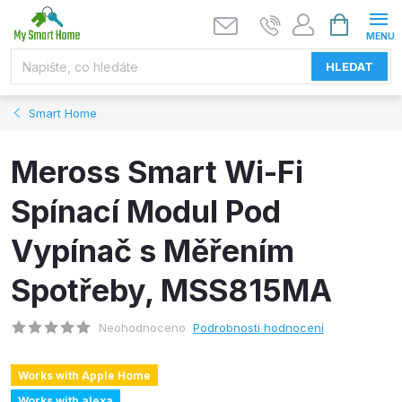
Přejít
NÁKUPNÍ
KOŠÍK
na
obsah
HLEDAT
Smart Home
Meross Smart Wi-Fi
Spínací Modul Pod
Vypínač s Měřením
Spotřeby, MSS815MA
Neohodnoceno
Podrobnosti hodnocení
Works with Apple Home
Works with alexa