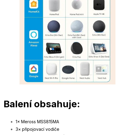
Balení obsahuje:
1× Meross MSS815MA
3× připojovací vodiče