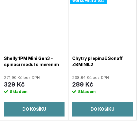
Works with alexa
Shelly 1PM Mini Gen3 -
Chytrý přepínač Sonoff
spínací modul s měřením
ZBMINIL2
spotřeby 1x 8A (WiFi,
Bluetooth)
271,90 Kč bez DPH
238,84 Kč bez DPH
329 Kč
289 Kč
Skladem
Skladem
DO KOŠÍKU
DO KOŠÍKU