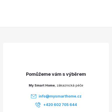
Z
á
p
a
t
My Smart Home
í
info
@
mysmarthome.cz
+420 602 705 644