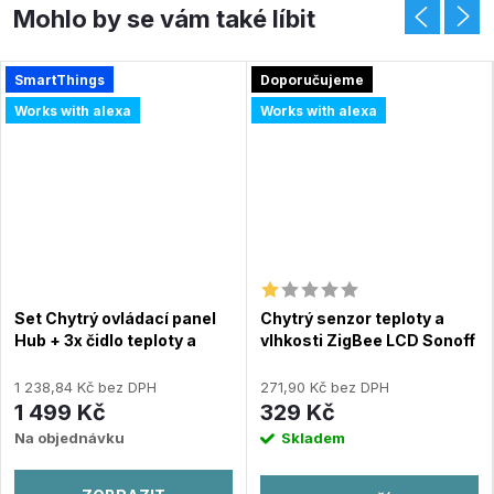
SmartThings
Doporučujeme
Works with alexa
Works with alexa
Set Chytrý ovládací panel
Chytrý senzor teploty a
Hub + 3x čidlo teploty a
vlhkosti ZigBee LCD Sonoff
vlhkosti SwitchBot Hub
SNZB-02D
Mini
1 238,84 Kč bez DPH
271,90 Kč bez DPH
1 499 Kč
329 Kč
Na objednávku
Skladem