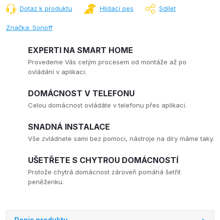
Dotaz k produktu
Hlídací pes
Sdílet
Značka:
Sonoff
EXPERTI NA SMART HOME
Provedeme Vás celým procesem od montáže až po
ovládání v aplikaci.
DOMÁCNOST V TELEFONU
Celou domácnost ovládáte v telefonu přes aplikaci.
SNADNÁ INSTALACE
Vše zvládnete sami bez pomoci, nástroje na díry máme taky.
UŠETŘETE S CHYTROU DOMÁCNOSTÍ
Protože chytrá domácnost zároveň pomáhá šetřit
peněženku.
Popis produktu