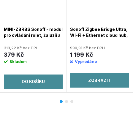
MINI-ZBRBS Sonoff - modul
Sonoff Zigbee Bridge Ultra,
pro ovládání rolet, žaluzií a
Wi-Fi + Ethernet cloud hub,
závěsů
Zigbee gateway, Matter
hub
313,22 Kč bez DPH
990,91 Kč bez DPH
379 Kč
1 199 Kč
Skladem
Vyprodáno
ZOBRAZIT
DO KOŠÍKU