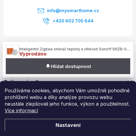
í
info
@
mysmarthome.cz
+420 602 705 644
Služby
Inteligentní Zigbee snímač teploty a vlhkosti Sonoff SNZB-02P
Vyprodáno
Informace pro vás
Hlídat dostupnost
Zajímavé odkazy
Používáme cookies, abychom Vám umožnili pohodlné
prohlížení webu a díky analýze provozu webu
neustále zlepšovali jeho funkce, výkon a použitelnost.
Více informací
Copyright 2026
My Smart Home
. Všechna práva vyhrazena.
Upravit
nastavení cookies
Nastavení
Vytvořil Shoptet