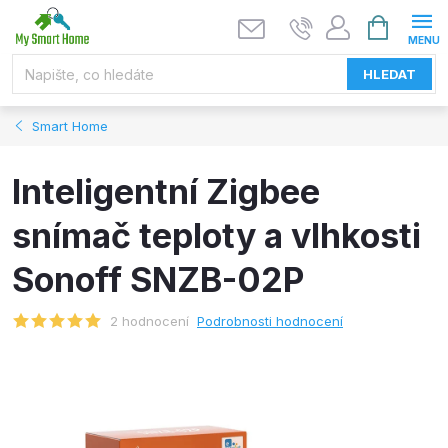
Přejít
NÁKUPNÍ
KOŠÍK
na
obsah
HLEDAT
Smart Home
Inteligentní Zigbee
snímač teploty a vlhkosti
Sonoff SNZB-02P
2 hodnocení
Podrobnosti hodnocení