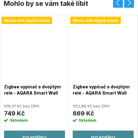
Works with Apple Home
Works with Apple Home
Zigbee vypínač s dvojitým
Zigbee vypínač s dvojitým
relé - AQARA Smart Wall
relé - AQARA Smart Wall
Switch H1 EU (No Neutral,
Switch H1 EU (No Neutral,
Double Rocker) (WS-
Double Rocker) (WS-
619,01 Kč bez DPH
552,89 Kč bez DPH
EUK02)
EUK02-G) - Šedá
749 Kč
669 Kč
Skladem
Skladem
DO KOŠÍKU
DO KOŠÍKU