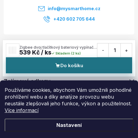
í
info
@
mysmarthome.cz
+420 602 705 644
Služby
Zigbee dvoj tlačítkový bateriový vypínač - AQARA Wireless Remote Switch H1 Double Rocker (WRS-R02)
-
1
+
539 Kč / ks
Skladem (2 ks)
Informace pro vás
Do košíku
Zajímavé odkazy
Používáme cookies, abychom Vám umožnili pohodlné
prohlížení webu a díky analýze provozu webu
neustále zlepšovali jeho funkce, výkon a použitelnost.
Více informací
Copyright 2026
My Smart Home
. Všechna práva vyhrazena.
Upravit
nastavení cookies
Nastavení
Vytvořil Shoptet