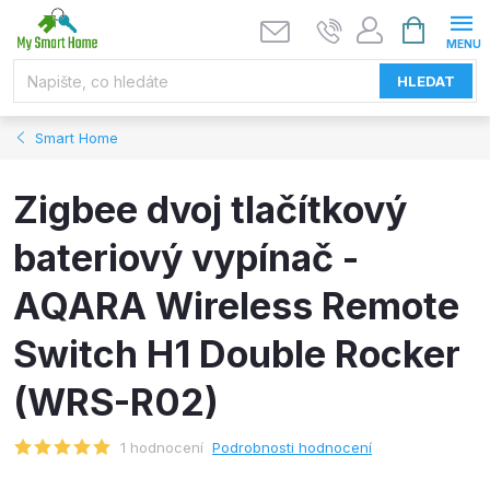
Přejít
NÁKUPNÍ
KOŠÍK
na
obsah
HLEDAT
Smart Home
Zigbee dvoj tlačítkový
bateriový vypínač -
AQARA Wireless Remote
Switch H1 Double Rocker
(WRS-R02)
1 hodnocení
Podrobnosti hodnocení