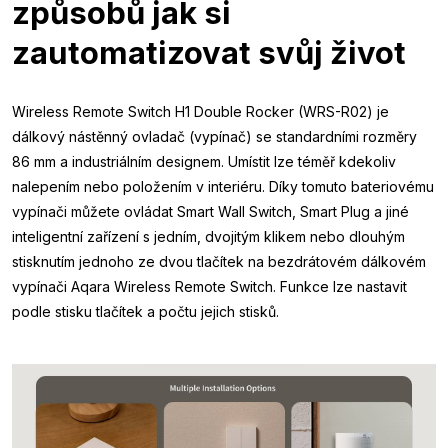
způsobů jak si
zautomatizovat svůj život
Wireless Remote Switch H1 Double Rocker (WRS-R02) je
dálkový nástěnný ovladač (vypínač) se standardními rozměry
86 mm a industriálním designem. Umístit lze téměř kdekoliv
nalepením nebo položením v interiéru. Díky tomuto bateriovému
vypínači můžete ovládat Smart Wall Switch, Smart Plug a jiné
inteligentní zařízení s jedním, dvojitým klikem nebo dlouhým
stisknutím jednoho ze dvou tlačítek na bezdrátovém dálkovém
vypínači Aqara Wireless Remote Switch. Funkce lze nastavit
podle stisku tlačítek a počtu jejich stisků.