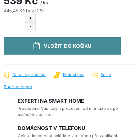
539 Kč
/ ks
445,45 Kč bez DPH
Měrná
cena:
VLOŽIT DO KOŠÍKU
Dotaz k produktu
Hlídací pes
Sdílet
Značka:
Aqara
EXPERTI NA SMART HOME
Provedeme Vás celým procesem od montáže až po
ovládání v aplikaci.
DOMÁCNOST V TELEFONU
Celou domácnost ovládáte v telefonu přes aplikaci.