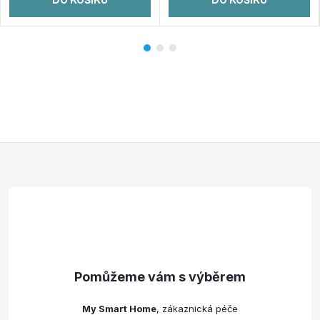
Z
á
p
a
t
My Smart Home