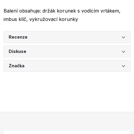
Balení obsahuje: držák korunek s vodícím vrtákem,
imbus klíč, vykružovací korunky
Recenze
Diskuse
Značka
Z
á