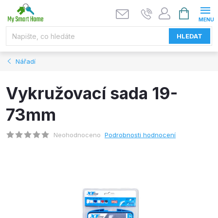
Přejít
NÁKUPNÍ
KOŠÍK
na
obsah
HLEDAT
Nářadí
Vykružovací sada 19-
73mm
Neohodnoceno
Podrobnosti hodnocení