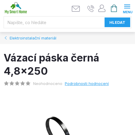
Přejít
NÁKUPNÍ
KOŠÍK
na
obsah
HLEDAT
Elektroinstalační materiál
Vázací páska černá
4,8x250
Neohodnoceno
Podrobnosti hodnocení