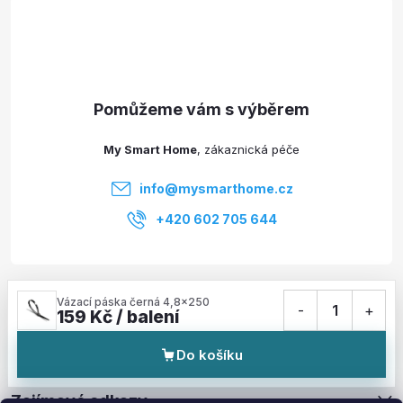
á
p
a
t
My Smart Home
í
info
@
mysmarthome.cz
+420 602 705 644
Služby
Vázací páska černá 4,8x250
-
1
+
159 Kč / balení
Informace pro vás
Do košíku
Zajímavé odkazy