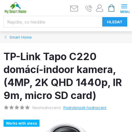
Přejít
NÁKUPNÍ
KOŠÍK
na
obsah
HLEDAT
Smart Home
TP-Link Tapo C220
domácí-indoor kamera,
(4MP, 2K QHD 1440p, IR
9m, micro SD card)
Neohodnoceno
Podrobnosti hodnocení
Works with alexa