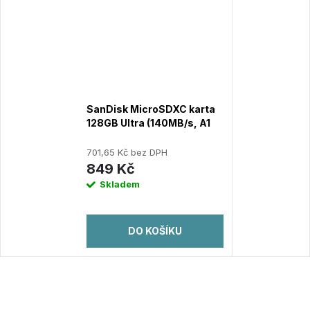
SanDisk MicroSDXC karta
128GB Ultra (140MB/s, A1
Class 10 UHS-I ) + adaptér
701,65 Kč bez DPH
849 Kč
Skladem
DO KOŠÍKU