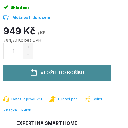
Skladem
Možnosti doručení
949 Kč
/ KS
784,30 Kč bez DPH
Měrná
cena:
VLOŽIT DO KOŠÍKU
Dotaz k produktu
Hlídací pes
Sdílet
Značka:
TP-link
EXPERTI NA SMART HOME