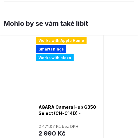
Works with Apple Home
SmartThings
Works with alexa
AQARA Camera Hub G350
Select (CH-C14D) -
kamera, Zigbee Hub,
Matter kontrolér
2 471,07 Kč bez DPH
2 990 Kč