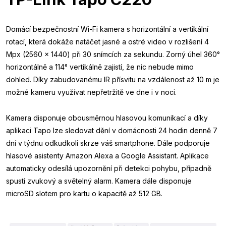
Domácí bezpečnostní Wi-Fi kamera s horizontální a vertikální
rotací, která dokáže natáčet jasné a ostré video v rozlišení 4
Mpx (2560 × 1440) při 30 snímcích za sekundu. Zorný úhel 360°
horizontálně a 114° vertikálně zajistí, že nic nebude mimo
dohled. Díky zabudovanému IR přísvitu na vzdálenost až 10 m je
možné kameru využívat nepřetržitě ve dne i v noci.
Kamera disponuje obousměrnou hlasovou komunikací a díky
aplikaci Tapo lze sledovat dění v domácnosti 24 hodin denně 7
dní v týdnu odkudkoli skrze váš smartphone. Dále podporuje
hlasové asistenty Amazon Alexa a Google Assistant. Aplikace
automaticky odesílá upozornění při detekci pohybu, případně
spustí zvukový a světelný alarm. Kamera dále disponuje
microSD slotem pro kartu o kapacitě až 512 GB.