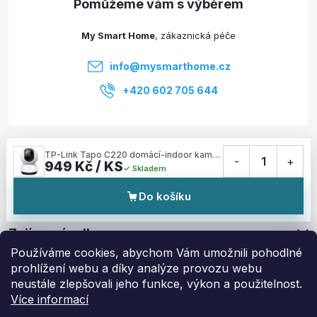
t
My Smart Home
í
info
@
mysmarthome.cz
+420 602 705 644
Služby
TP-Link Tapo C220 domácí-indoor kamera, (4MP, 2K QHD 1440p, IR 9m, micro SD card)
-
1
+
949 Kč / KS
Skladem
Informace pro vás
Do košíku
Zajímavé odkazy
Používáme cookies, abychom Vám umožnili pohodlné
prohlížení webu a díky analýze provozu webu
neustále zlepšovali jeho funkce, výkon a použitelnost.
Více informací
Copyright 2026
My Smart Home
. Všechna práva vyhrazena.
Upravit