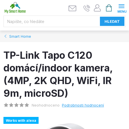
Přejít
NÁKUPNÍ
KOŠÍK
na
obsah
HLEDAT
Smart Home
TP-Link Tapo C120
domácí/indoor kamera,
(4MP, 2K QHD, WiFi, IR
9m, microSD)
Neohodnoceno
Podrobnosti hodnocení
Works with alexa