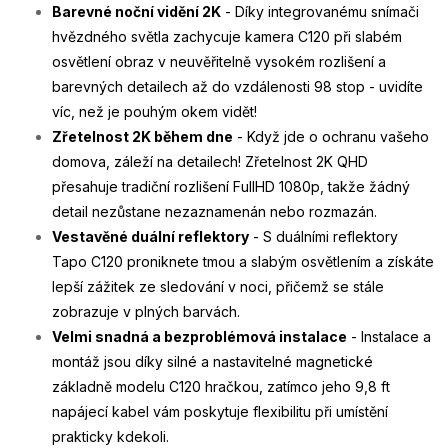
Barevné noční vidění 2K
- Díky integrovanému snímači
hvězdného světla zachycuje kamera C120 při slabém
osvětlení obraz v neuvěřitelně vysokém rozlišení a
barevných detailech až do vzdálenosti 98 stop - uvidíte
víc, než je pouhým okem vidět!
Zřetelnost 2K během dne
- Když jde o ochranu vašeho
domova, záleží na detailech! Zřetelnost 2K QHD
přesahuje tradiční rozlišení FullHD 1080p, takže žádný
detail nezůstane nezaznamenán nebo rozmazán.
Vestavěné duální reflektory
- S duálními reflektory
Tapo C120 proniknete tmou a slabým osvětlením a získáte
lepší zážitek ze sledování v noci, přičemž se stále
zobrazuje v plných barvách.
Velmi snadná a bezproblémová instalace
- Instalace a
montáž jsou díky silné a nastavitelné magnetické
základně modelu C120 hračkou, zatímco jeho 9,8 ft
napájecí kabel vám poskytuje flexibilitu při umístění
prakticky kdekoli.