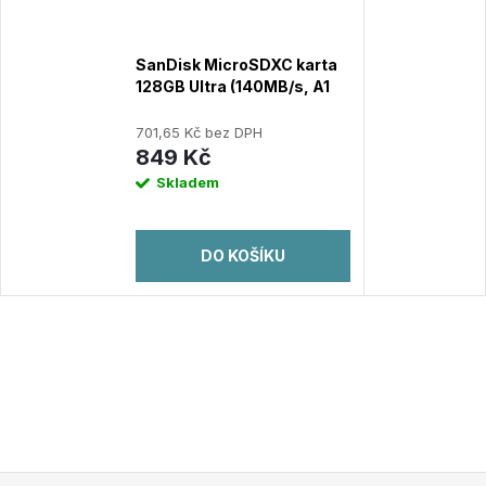
SanDisk MicroSDXC karta
128GB Ultra (140MB/s, A1
Class 10 UHS-I ) + adaptér
701,65 Kč bez DPH
849 Kč
Skladem
DO KOŠÍKU