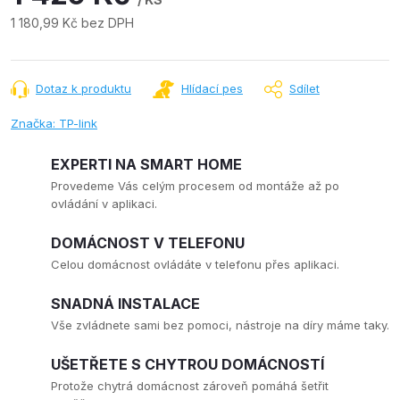
1 180,99 Kč bez DPH
Měrná
cena:
Dotaz k produktu
Hlídací pes
Sdílet
Značka:
TP-link
EXPERTI NA SMART HOME
Provedeme Vás celým procesem od montáže až po
ovládání v aplikaci.
DOMÁCNOST V TELEFONU
Celou domácnost ovládáte v telefonu přes aplikaci.
SNADNÁ INSTALACE
Vše zvládnete sami bez pomoci, nástroje na díry máme taky.
UŠETŘETE S CHYTROU DOMÁCNOSTÍ
Protože chytrá domácnost zároveň pomáhá šetřit