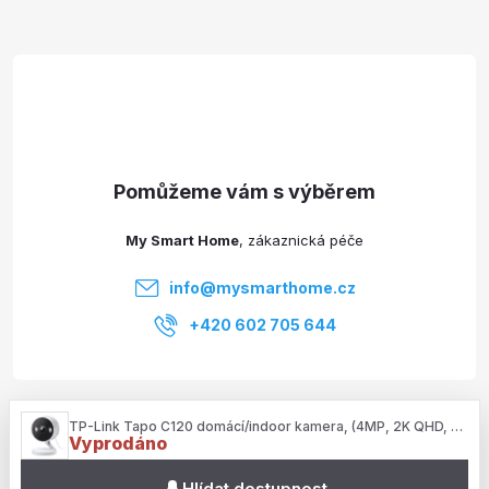
Z
á
p
a
t
My Smart Home
í
info
@
mysmarthome.cz
+420 602 705 644
Služby
TP-Link Tapo C120 domácí/indoor kamera, (4MP, 2K QHD, WiFi, IR 9m, microSD)
Vyprodáno
Informace pro vás
Hlídat dostupnost