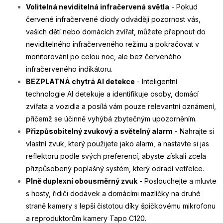
Volitelná neviditelná infračervená světla
- Pokud
červené infračervené diody odvádějí pozornost vás,
vašich dětí nebo domácích zvířat, můžete přepnout do
neviditelného infračerveného režimu a pokračovat v
monitorování po celou noc, ale bez červeného
infračerveného indikátoru.
BEZPLATNÁ chytrá AI detekce
- Inteligentní
technologie AI detekuje a identifikuje osoby, domácí
zvířata a vozidla a posílá vám pouze relevantní oznámení,
přičemž se účinně vyhýbá zbytečným upozorněním.
Přizpůsobitelný zvukový a světelný alarm
- Nahrajte si
vlastní zvuk, který použijete jako alarm, a nastavte si jas
reflektoru podle svých preferencí, abyste získali zcela
přizpůsobený poplašný systém, který odradí vetřelce.
Plně duplexní obousměrný zvuk
- Poslouchejte a mluvte
s hosty, řidiči dodávek a domácími mazlíčky na druhé
straně kamery s lepší čistotou díky špičkovému mikrofonu
a reproduktorům kamery Tapo C120.