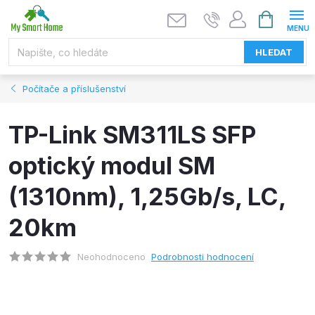
Přejít
NÁKUPNÍ
KOŠÍK
na
obsah
HLEDAT
Počítače a příslušenství
TP-Link SM311LS SFP
optický modul SM
(1310nm), 1,25Gb/s, LC,
20km
Neohodnoceno
Podrobnosti hodnocení