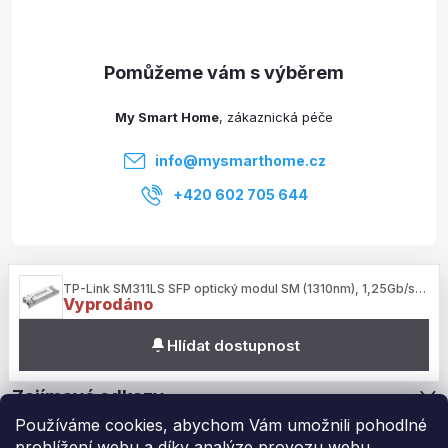
p
a
t
My Smart Home
í
info
@
mysmarthome.cz
+420 602 705 644
Služby
TP-Link SM311LS SFP optický modul SM (1310nm), 1,25Gb/s, LC, 20km
Vyprodáno
Informace pro vás
Hlídat dostupnost
Zajímavé odkazy
Používáme cookies, abychom Vám umožnili pohodlné
prohlížení webu a díky analýze provozu webu