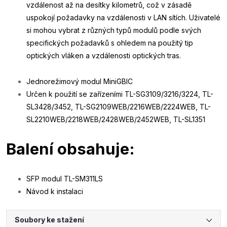
vzdálenost až na desítky kilometrů, což v zásadě
uspokojí požadavky na vzdálenosti v LAN sítích. Uživatelé
si mohou vybrat z různých typů modulů podle svých
specifických požadavků s ohledem na použitý tip
optických vláken a vzdálenosti optických tras.
Jednorežimový modul MiniGBIC
Určen k použití se zařízeními TL-SG3109/3216/3224, TL-
SL3428/3452, TL-SG2109WEB/2216WEB/2224WEB, TL-
SL2210WEB/2218WEB/2428WEB/2452WEB, TL-SL1351
Balení obsahuje:
SFP modul TL-SM311LS
Návod k instalaci
Soubory ke stažení