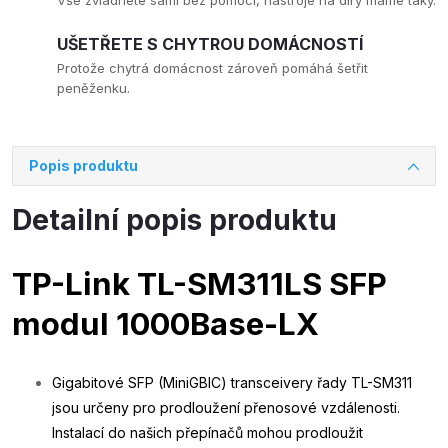
Vše zvládnete sami bez pomoci, nástroje na díry máme taky.
UŠETŘETE S CHYTROU DOMÁCNOSTÍ
Protože chytrá domácnost zároveň pomáhá šetřit
peněženku.
Popis produktu
Detailní popis produktu
TP-Link TL-SM311LS
SFP
modul 1000Base-LX
Gigabitové SFP (MiniGBIC) transceivery řady TL-SM311
jsou určeny pro prodloužení přenosové vzdálenosti.
Instalací do našich přepínačů mohou prodloužit