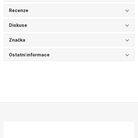
Recenze
Diskuse
Značka
Ostatní informace
Z
á