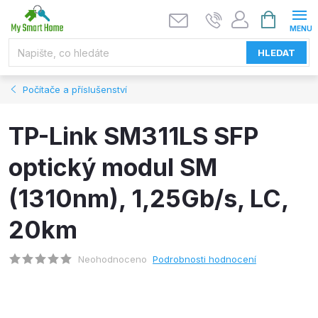
Přejít
NÁKUPNÍ
KOŠÍK
na
obsah
HLEDAT
Počítače a příslušenství
TP-Link SM311LS SFP
optický modul SM
(1310nm), 1,25Gb/s, LC,
20km
Neohodnoceno
Podrobnosti hodnocení