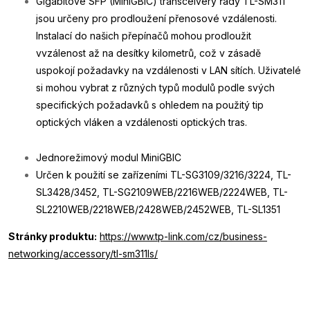
Gigabitové SFP (MiniGBIC) transceivery řady TL-SM311
jsou určeny pro prodloužení přenosové vzdálenosti.
Instalací do našich přepínačů mohou prodloužit
vvzálenost až na desítky kilometrů, což v zásadě
uspokojí požadavky na vzdálenosti v LAN sítích. Uživatelé
si mohou vybrat z různých typů modulů podle svých
specifických požadavků s ohledem na použitý tip
optických vláken a vzdálenosti optických tras.
Jednorežimový modul MiniGBIC
Určen k použití se zařízeními TL-SG3109/3216/3224, TL-
SL3428/3452, TL-SG2109WEB/2216WEB/2224WEB, TL-
SL2210WEB/2218WEB/2428WEB/2452WEB, TL-SL1351
Stránky produktu:
https://www.tp-link.com/cz/business-
networking/accessory/tl-sm311ls/