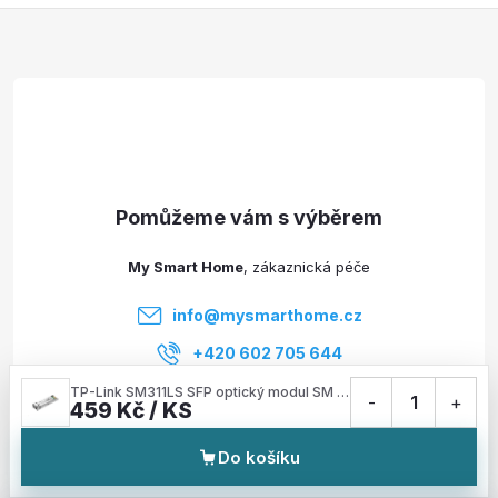
Z
á
p
a
t
My Smart Home
í
info
@
mysmarthome.cz
+420 602 705 644
TP-Link SM311LS SFP optický modul SM (1310nm), 1,25Gb/s, LC, 20km
-
1
+
459 Kč / KS
Služby
Do košíku