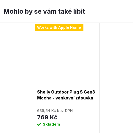
Works with Apple Home
Shelly Outdoor Plug S Gen3
Mocha - venkovní zásuvka
s měřením spotřeby (WiFi,
Bluetooth)
635,54 Kč bez DPH
769 Kč
Skladem