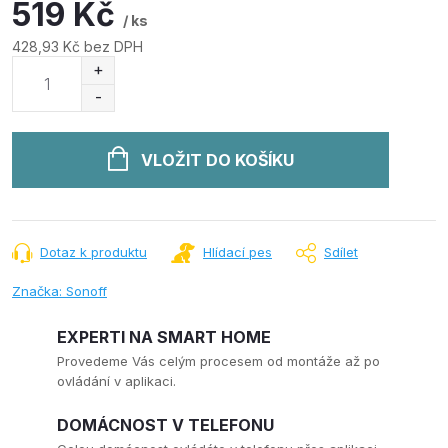
519 Kč
/ ks
428,93 Kč bez DPH
Měrná
cena:
VLOŽIT DO KOŠÍKU
Dotaz k produktu
Hlídací pes
Sdílet
Značka:
Sonoff
EXPERTI NA SMART HOME
Provedeme Vás celým procesem od montáže až po
ovládání v aplikaci.
DOMÁCNOST V TELEFONU