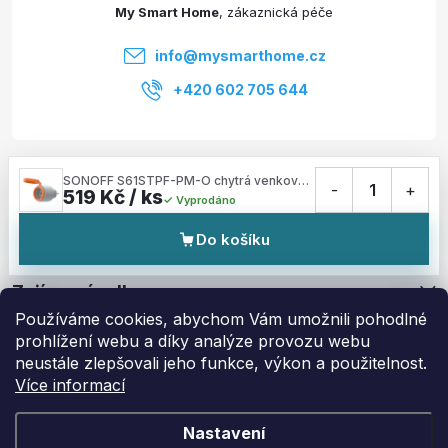
t
My Smart Home
í
info
@
mysmarthome.cz
+420 602 705 644
Služby
SONOFF S61STPF-PM-O chytrá venkovní zásuvka Matter přes WiFi (standard EU, typ F)
-
1
+
519 Kč / ks
Vyprodáno
Informace pro vás
Do košíku
Zajímavé odkazy
Používáme cookies, abychom Vám umožnili pohodlné
prohlížení webu a díky analýze provozu webu
neustále zlepšovali jeho funkce, výkon a použitelnost.
Více informací
Copyright 2026
My Smart Home
. Všechna práva vyhrazena.
Upravit
nastavení cookies
Nastavení