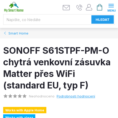
Přejít
NÁKUPNÍ
KOŠÍK
na
obsah
HLEDAT
Smart Home
SONOFF S61STPF-PM-O
chytrá venkovní zásuvka
Matter přes WiFi
(standard EU, typ F)
Neohodnoceno
Podrobnosti hodnocení
Works with Apple Home
Works with alexa