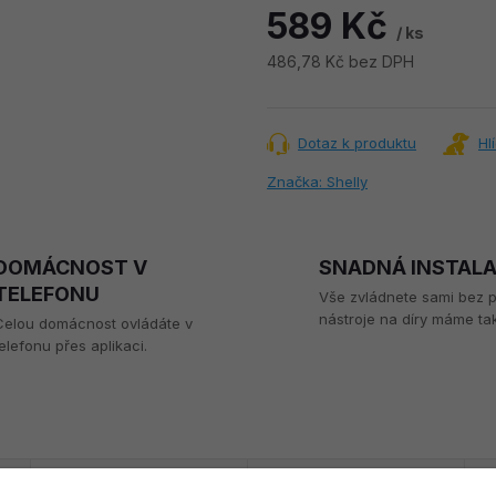
589 Kč
/ ks
486,78 Kč bez DPH
Měrná
cena:
Dotaz k produktu
Hl
Značka:
Shelly
DOMÁCNOST V
SNADNÁ INSTAL
TELEFONU
Vše zvládnete sami bez 
nástroje na díry máme tak
Celou domácnost ovládáte v
elefonu přes aplikaci.
DISKUZE
ZNAČKA
SHELLY