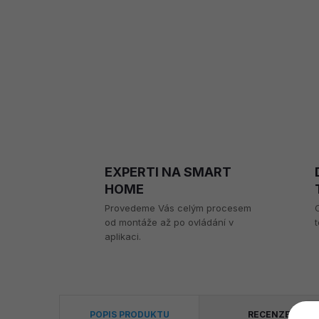
EXPERTI NA SMART
HOME
Provedeme Vás celým procesem
od montáže až po ovládání v
t
aplikaci.
POPIS PRODUKTU
RECENZE