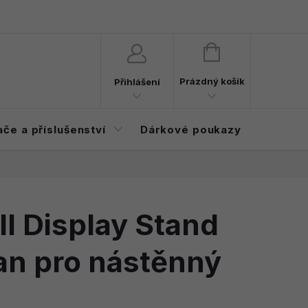
d smlouvy
Časté dotazy (FAQ)
NÁKUPNÍ
KOŠÍK
Prázdný košík
Přihlášení
ače a příslušenství
Dárkové poukazy
Elektroi
ll Display Stand
jan pro nástěnný