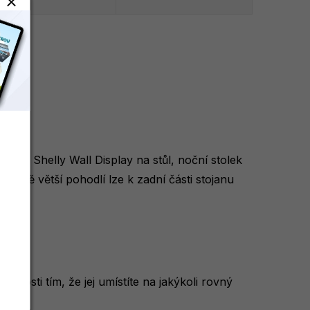
šeho Shelly Wall Display na stůl, noční stolek
 ještě větší pohodlí lze k zadní části stojanu
cnosti tím, že jej umístíte na jakýkoli rovný