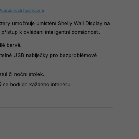
Podrobnosti hodnocení
který umožňuje umístění Shelly Wall Display na
řístup k ovládání inteligentní domácnosti.
lé barvě.
litelné USB nabíječky pro bezproblémové
stůl či noční stolek.
ý se hodí do každého interiéru.