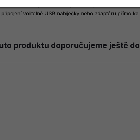
erné a bílé barvě, dokonale zapadne do jakéhokoli interiér
připojení volitelné USB nabíječky nebo adaptéru přímo ke 
uto produktu doporučujeme ještě do