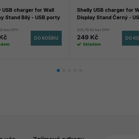
y USB charger for Wall
Shelly USB charger for W
ay Stand Bílý - USB porty
Display Stand Černý - U
tojan
porty pro stojan
Kč bez DPH
205,79 Kč bez DPH
Kč
249 Kč
DO KOŠÍKU
DO KO
adem
Skladem