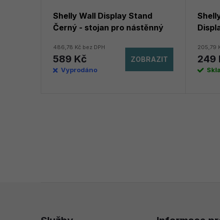
Shelly Wall Display Stand
Shell
el s
Černý - stojan pro nástěnný
Displ
h), Šedý
displej
pro s
486,78 Kč bez DPH
205,79 
589 Kč
249 
BRAZIT
ZOBRAZIT
Vyprodáno
Skl
Z
á