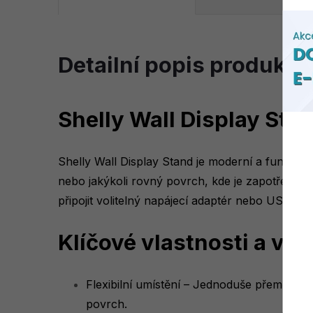
Detailní popis produktu
Shelly Wall Display Sta
Shelly Wall Display Stand je moderní a funkční 
nebo jakýkoli rovný povrch, kde je zapotřebí ryc
připojit volitelný napájecí adaptér nebo USB na
Klíčové vlastnosti a vý
Flexibilní umístění – Jednoduše přeměňte vá
povrch.