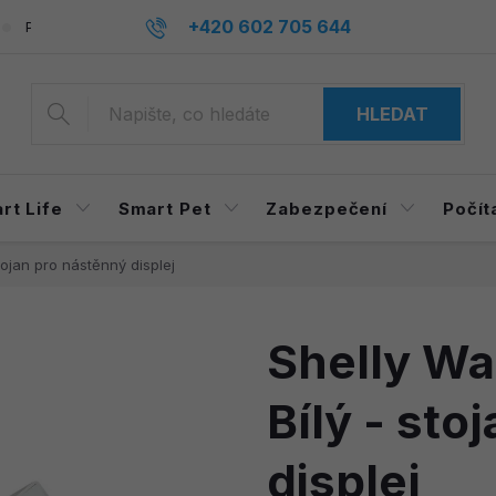
+420 602 705 644
Podmínky ochrany osobních údajů
Reklamace a odstoupení o
info@mysmarthome.cz
HLEDAT
rt Life
Smart Pet
Zabezpečení
Počít
stojan pro nástěnný displej
Shelly Wa
Bílý - sto
displej