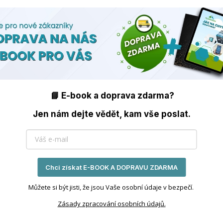
nd
📘 E-book a doprava zdarma?
Jen nám dejte vědět, kam vše poslat.
stolní stojan navržen tak, aby umožnil pohodlné umístění va
hlý a snadný přístup k ovládání inteligentní domácnosti. Pro
bíječku, čímž zajistíte bezproblémové napájení.
hody:
Chci získat E-BOOK A DOPRAVU ZDARMA
Můžete si být jisti, že jsou Vaše osobní údaje v bezpečí.
š Shelly Wall Display na praktický ovladač inteligentní domá
Zásady zpracování osobních údajů.