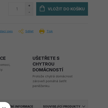
VLOŽIT DO KOŠÍKU
ídací pes
Sdílet
Tisk
ACE
UŠETŘETE S
CHYTROU
pomoci,
DOMÁCNOSTÍ
y.
Protože chytrá domácnost
zároveň pomáhá šetřit
peněženku.
OSTATNÍ INFORMACE
SOUVISEJÍCÍ PRODUKTY