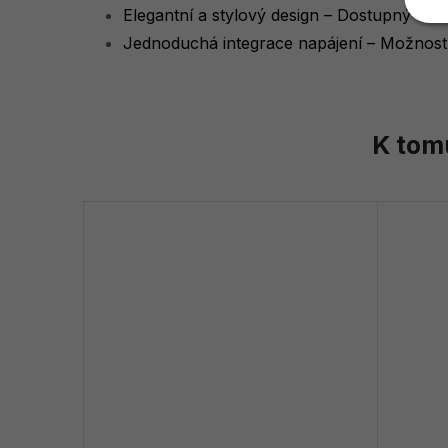
Elegantní a stylový design – Dostupný v č
Jednoduchá integrace napájení – Možnost 
K tom