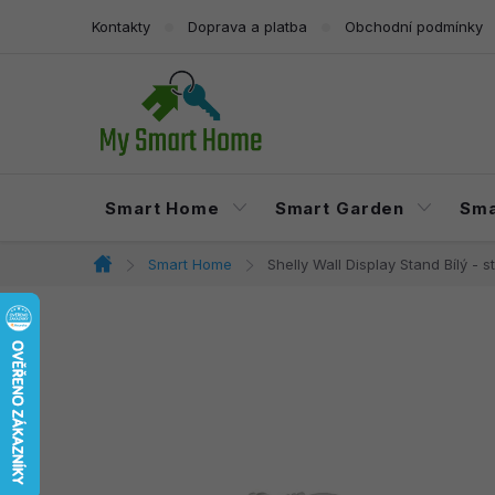
Přejít
Kontakty
Doprava a platba
Obchodní podmínky
na
obsah
Smart Home
Smart Garden
Sma
Smart Home
Shelly Wall Display Stand Bílý - 
Domů