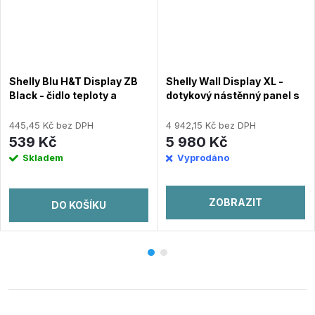
Shelly Blu H&T Display ZB
Shelly Wall Display XL -
Black - čidlo teploty a
dotykový nástěnný panel s
vlhkosti (Bluetooth,
relé 5A (WiFi, Bluetooth),
Zigbee), Černá
Šedý
445,45 Kč bez DPH
4 942,15 Kč bez DPH
539 Kč
5 980 Kč
Skladem
Vyprodáno
ZOBRAZIT
DO KOŠÍKU