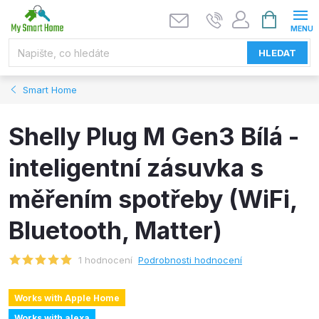
Přejít
NÁKUPNÍ
KOŠÍK
na
obsah
HLEDAT
Smart Home
Shelly Plug M Gen3 Bílá -
inteligentní zásuvka s
měřením spotřeby (WiFi,
Bluetooth, Matter)
1 hodnocení
Podrobnosti hodnocení
Works with Apple Home
Works with alexa