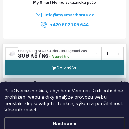
My Smart Home
í
info
@
mysmarthome.cz
+420 602 705 644
Služby
Shelly Plug M Gen3 Bílá - inteligentní zásuvka s měřením spotřeby (WiFi, Bluetooth, Matter)
-
1
+
309 Kč / ks
Vyprodáno
Informace pro vás
Do košíku
Zajímavé odkazy
Používáme cookies, abychom Vám umožnili pohodlné
prohlížení webu a díky analýze provozu webu
neustále zlepšovali jeho funkce, výkon a použitelnost.
Více informací
Copyright 2026
My Smart Home
. Všechna práva vyhrazena.
Upravit
nastavení cookies
Nastavení