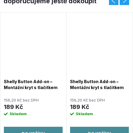
doporučujeme ještě dokoupit
Shelly Button Add-on –
Shelly Button Add-on –
Montážní kryt s tlačítkem
Montážní kryt s tlačítkem
pro Shelly Plus, Gen3 a
pro Shelly Plus, Gen3 a
Gen4 moduly, bílý
Gen4 moduly, černý
156,20 Kč bez DPH
156,20 Kč bez DPH
189 Kč
189 Kč
Skladem
Skladem