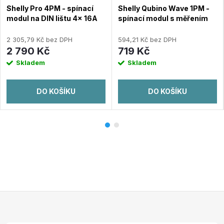
Shelly Pro 4PM - spínací
Shelly Qubino Wave 1PM -
modul na DIN lištu 4x 16A
spínací modul s měřením
(LAN, WiFi, Bluetooth)
spotřeby 1x 16A (Z-Wave)
2 305,79 Kč bez DPH
594,21 Kč bez DPH
2 790 Kč
719 Kč
Skladem
Skladem
DO KOŠÍKU
DO KOŠÍKU
Z