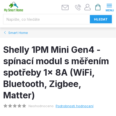
Přejít
NÁKUPNÍ
KOŠÍK
na
obsah
HLEDAT
Smart Home
Shelly 1PM Mini Gen4 -
spínací modul s měřením
spotřeby 1x 8A (WiFi,
Bluetooth, Zigbee,
Matter)
Neohodnoceno
Podrobnosti hodnocení