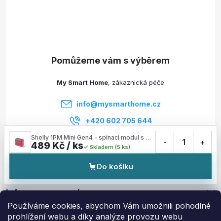
á
p
a
t
My Smart Home
í
info
@
mysmarthome.cz
+420 602 705 644
Shelly 1PM Mini Gen4 - spínací modul s měřením spotřeby 1x 8A (WiFi, Bluetooth, Zigbee, Matter)
-
1
+
489 Kč / ks
Skladem (5 ks)
Služby
Do košíku
Informace pro vás
Používáme cookies, abychom Vám umožnili pohodlné
prohlížení webu a díky analýze provozu webu
Zajímavé odkazy