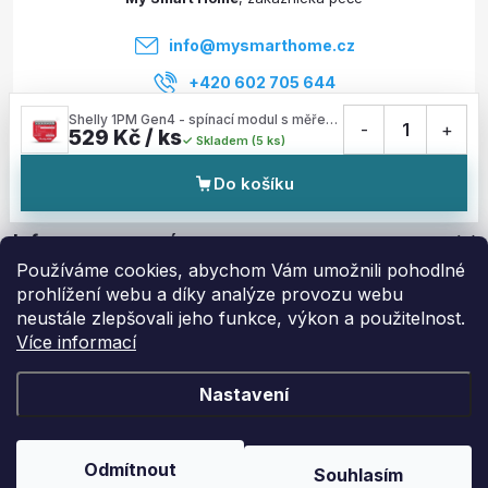
í
info
@
mysmarthome.cz
+420 602 705 644
Shelly 1PM Gen4 - spínací modul s měřením spotřeby 1x 16A (WiFi, Bluetooth, Zigbee, Matter)
-
1
+
529 Kč / ks
Skladem (5 ks)
Služby
Do košíku
Informace pro vás
Používáme cookies, abychom Vám umožnili pohodlné
prohlížení webu a díky analýze provozu webu
Zajímavé odkazy
neustále zlepšovali jeho funkce, výkon a použitelnost.
Více informací
Nastavení
Copyright 2026
My Smart Home
. Všechna práva vyhrazena.
Upravit
nastavení cookies
Odmítnout
Souhlasím