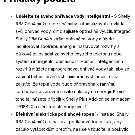
Udělejte ze svého ohřívače vody inteligentní
- S Shelly
1PM Gen4 můžete bez námahy automatizovat a ovládat
svůj ohřívač vody, čímž zajistíte optimálně využití. Integrací
Shelly 1PM Gen4 s vaším ohřívačem vody můžete
monitorovat spotřebu energie, nastavovat rozvrhy a
dálkově jej ovládat ze svého chytrého telefonu nebo
systému inteligentní domácnosti. Pomocí inteligentních
rozvrhů můžete naprogramovat ohřívač vody tak, aby se
zapínal během levnějších, mimořádných hodin, čímž
zajistíte, že teplá voda bude připravena k rannímu
sprchování a zároveň snížíte náklady na energii. Kromě
toho jej můžete připojit k Shelly Plus Add-on se snímačem
DS18B20 a měřit teplotu vody uvnitř.
Efektivní elektrické podlahové topení
- Instalací Shelly
1PM Gen4 můžete nastavit podlahové topení tak, aby
začalo vytápět dům předtím, než se vzbudíte, a poskytlo