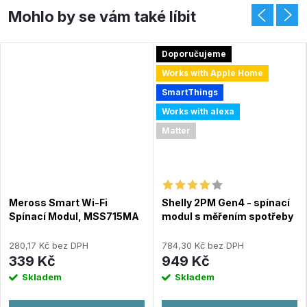
Doporučujeme
Works with Apple Home
SmartThings
Works with alexa
Matter
Meross Smart Wi-Fi
Shelly 2PM Gen4 - spínací
Spínací Modul, MSS715MA
modul s měřením spotřeby
2x 10A (WiFi, Bluetooth,
Zigbee, Matter)
280,17 Kč bez DPH
784,30 Kč bez DPH
339 Kč
949 Kč
Skladem
Skladem