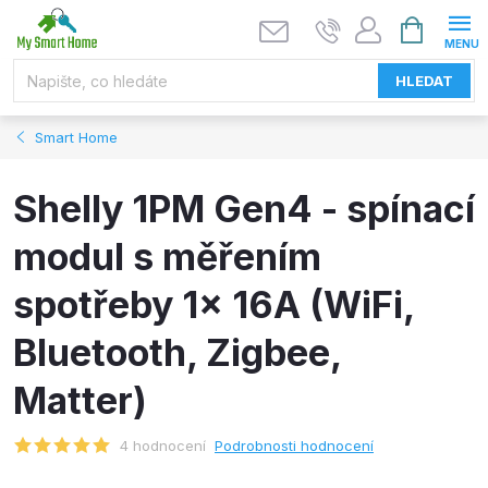
Přejít
NÁKUPNÍ
KOŠÍK
na
obsah
HLEDAT
Smart Home
Shelly 1PM Gen4 - spínací
modul s měřením
spotřeby 1x 16A (WiFi,
Bluetooth, Zigbee,
Matter)
4 hodnocení
Podrobnosti hodnocení