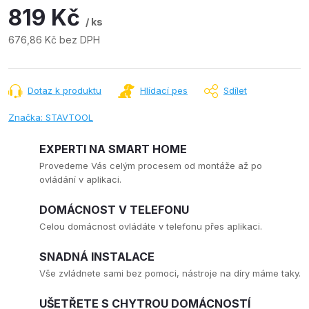
819 Kč
/ ks
676,86 Kč bez DPH
Měrná
cena:
Dotaz k produktu
Hlídací pes
Sdílet
Značka:
STAVTOOL
EXPERTI NA SMART HOME
Provedeme Vás celým procesem od montáže až po
ovládání v aplikaci.
DOMÁCNOST V TELEFONU
Celou domácnost ovládáte v telefonu přes aplikaci.
SNADNÁ INSTALACE
Vše zvládnete sami bez pomoci, nástroje na díry máme taky.
UŠETŘETE S CHYTROU DOMÁCNOSTÍ