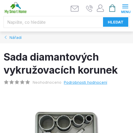
Přejít
NÁKUPNÍ
KOŠÍK
na
obsah
HLEDAT
Nářadí
Sada diamantových
vykružovacích korunek
Neohodnoceno
Podrobnosti hodnocení