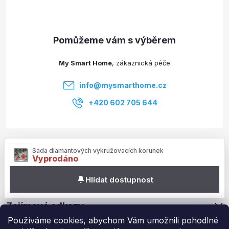
p
a
t
My Smart Home
í
info
@
mysmarthome.cz
+420 602 705 644
Služby
Sada diamantových vykružovacích korunek
Vyprodáno
Informace pro vás
Hlídat dostupnost
Zajímavé odkazy
Používáme cookies, abychom Vám umožnili pohodlné