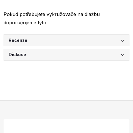
Pokud potřebujete vykružovače na dlažbu
doporučujeme tyto:
Recenze
Diskuse
Z
á