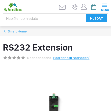
Přejít
NÁKUPNÍ
KOŠÍK
na
obsah
HLEDAT
Smart Home
RS232 Extension
Neohodnoceno
Podrobnosti hodnocení