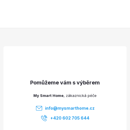
Z
á
p
a
t
My Smart Home
í
info
@
mysmarthome.cz
+420 602 705 644