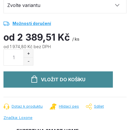
Možnosti doručení
od
2 389,51 Kč
/ ks
od
1 974,80 Kč
bez DPH
Měrná
cena:
VLOŽIT DO KOŠÍKU
Dotaz k produktu
Hlídací pes
Sdílet
Značka:
Loxone