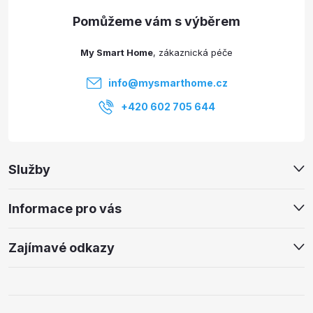
a
t
My Smart Home
í
info
@
mysmarthome.cz
+420 602 705 644
Služby
Informace pro vás
Zajímavé odkazy