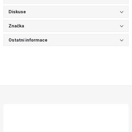
Diskuse
Značka
Ostatní informace
Z
á
p