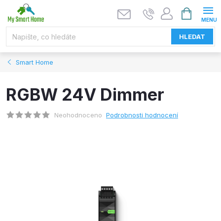
Přejít
NÁKUPNÍ
KOŠÍK
na
obsah
HLEDAT
Smart Home
RGBW 24V Dimmer
Neohodnoceno
Podrobnosti hodnocení