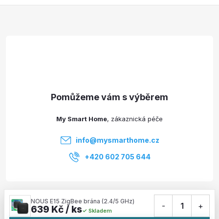
Z
á
p
a
t
My Smart Home
í
info
@
mysmarthome.cz
+420 602 705 644
Služby
NOUS E15 ZigBee brána (2.4/5 GHz)
-
1
+
639 Kč / ks
Skladem