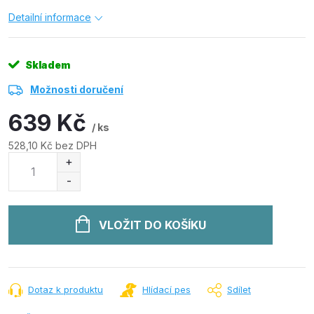
Detailní informace
Skladem
Možnosti doručení
639 Kč
/ ks
528,10 Kč bez DPH
Měrná
cena:
VLOŽIT DO KOŠÍKU
Dotaz k produktu
Hlídací pes
Sdílet