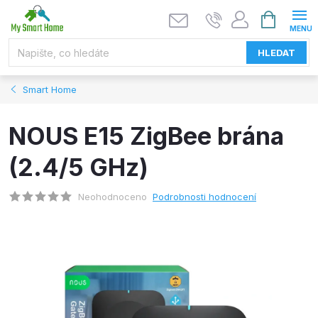
Přejít
NÁKUPNÍ
KOŠÍK
na
obsah
HLEDAT
Smart Home
NOUS E15 ZigBee brána
(2.4/5 GHz)
Neohodnoceno
Podrobnosti hodnocení