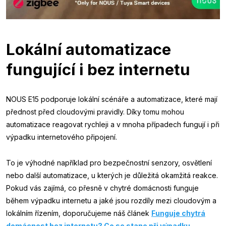
Lokální automatizace
fungující i bez internetu
NOUS E15 podporuje lokální scénáře a automatizace, které mají
přednost před cloudovými pravidly. Díky tomu mohou
automatizace reagovat rychleji a v mnoha případech fungují i při
výpadku internetového připojení.
To je výhodné například pro bezpečnostní senzory, osvětlení
nebo další automatizace, u kterých je důležitá okamžitá reakce.
Pokud vás zajímá, co přesně v chytré domácnosti funguje
během výpadku internetu a jaké jsou rozdíly mezi cloudovým a
lokálním řízením, doporučujeme náš článek
Funguje chytrá
domácnost bez internetu? Co se stane při výpadku
.