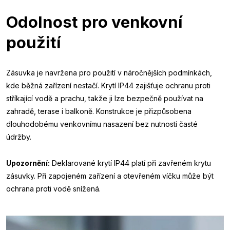
Odolnost pro venkovní
použití
Zásuvka je navržena pro použití v náročnějších podmínkách,
kde běžná zařízení nestačí. Krytí IP44 zajišťuje ochranu proti
stříkající vodě a prachu, takže ji lze bezpečně používat na
zahradě, terase i balkoně. Konstrukce je přizpůsobena
dlouhodobému venkovnímu nasazení bez nutnosti časté
údržby.
Upozornění:
Deklarované krytí IP44 platí při zavřeném krytu
zásuvky. Při zapojeném zařízení a otevřeném víčku může být
ochrana proti vodě snížená.