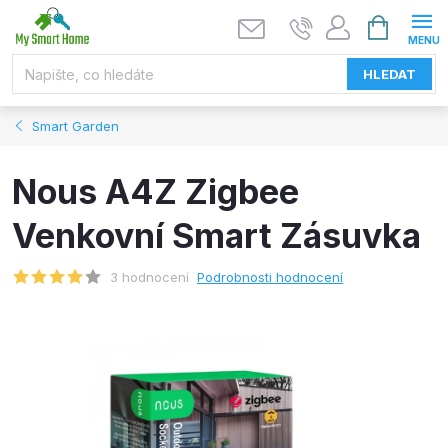
Přejít
NÁKUPNÍ
KOŠÍK
na
obsah
HLEDAT
Smart Garden
Nous A4Z Zigbee
Venkovní Smart Zásuvka
3 hodnocení
Podrobnosti hodnocení