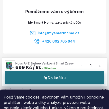
a
t
My Smart Home
í
info
@
mysmarthome.cz
+420 602 705 644
Služby
Nous A4Z Zigbee Venkovní Smart Zásuvka
-
1
+
699 Kč / ks
Skladem
Informace pro vás
Do košíku
Zajímavé odkazy
Používáme cookies, abychom Vám umožnili pohodlné
prohlížení webu a díky analýze provozu webu
neustále zlepšovali jeho funkce, výkon a použitelnost.