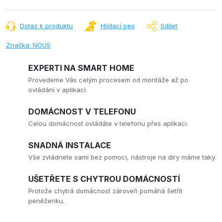
Dotaz k produktu
Hlídací pes
Sdílet
Značka:
NOUS
EXPERTI NA SMART HOME
Provedeme Vás celým procesem od montáže až po
ovládání v aplikaci.
DOMÁCNOST V TELEFONU
Celou domácnost ovládáte v telefonu přes aplikaci.
SNADNÁ INSTALACE
Vše zvládnete sami bez pomoci, nástroje na díry máme taky.
UŠETŘETE S CHYTROU DOMÁCNOSTÍ
Protože chytrá domácnost zároveň pomáhá šetřit
peněženku.