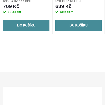
Bluetooth)
635,54 Kč bez DPH
528,10 Kč bez DPH
769 Kč
639 Kč
Skladem
Skladem
DO KOŠÍKU
DO KOŠÍKU
Z
á
p