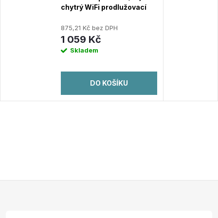
chytrý WiFi prodlužovací
kabel (3x230V,2xUSB-
A,1xUSB-C,2300W,10A,2,4
875,21 Kč bez DPH
GHz,BT)
1 059 Kč
Skladem
DO KOŠÍKU
Z
á