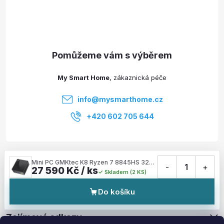
p
a
t
My Smart Home
í
info
@
mysmarthome.cz
+420 602 705 644
Služby
Mini PC GMKtec K8 Ryzen 7 8845HS 32GB RAM + 1TB WIN 11 Pro
-
1
+
27 590 Kč / ks
Skladem (2 KS)
Informace pro vás
Do košíku
Zajímavé odkazy