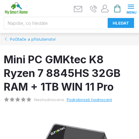
Přejít
NÁKUPNÍ
KOŠÍK
na
obsah
HLEDAT
Počítače a příslušenství
Mini PC GMKtec K8
Ryzen 7 8845HS 32GB
RAM + 1TB WIN 11 Pro
Neohodnoceno
Podrobnosti hodnocení