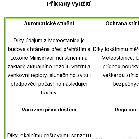
Příklady využití
Automatické stínění
Ochrana stíni
Díky údajům z Meteostanice je
budova chráněna před přehřátím a
Díky lokálnímu měř
Loxone Miniserver řídí stínění na
Meteostanice, 
základě aktuálního rozdílu vnitřní a
příchod bouřky
venkovní teploty, slunečního svitu i
veškerou stínic
předpovědi počasí na následující
bezpečnýc
hodiny.
Varování před deštěm
Regulace 
Díky lokálnímu dešťovému senzoru