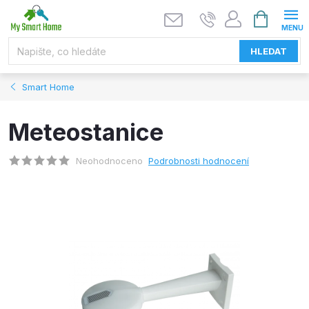
Přejít
NÁKUPNÍ
KOŠÍK
na
obsah
HLEDAT
Smart Home
Meteostanice
Neohodnoceno
Podrobnosti hodnocení