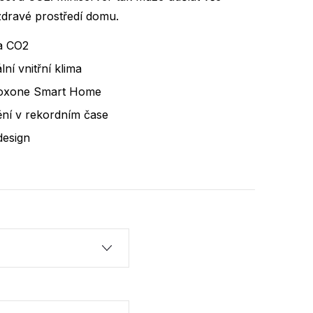
zdravé prostředí domu.
 a CO2
ní vnitřní klima
Loxone Smart Home
ění v rekordním čase
design