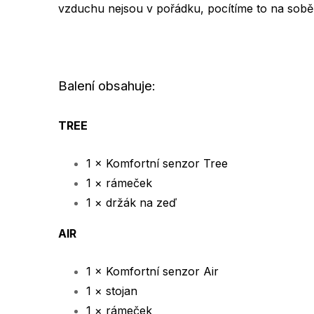
vzduchu nejsou v pořádku, pocítíme to na sobě a
Balení obsahuje:
TREE
1 × Komfortní senzor Tree
1 × rámeček
1 × držák na zeď
AIR
1 × Komfortní senzor Air
1 × stojan
1 × rámeček