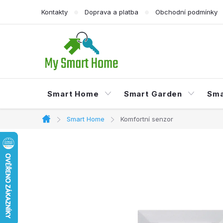
Přejít
Kontakty
Doprava a platba
Obchodní podmínky
na
obsah
Smart Home
Smart Garden
Sma
Smart Home
Komfortní senzor
Domů