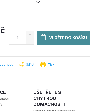
Kč
VLOŽIT DO KOŠÍKU
ídací pes
Sdílet
Tisk
ACE
UŠETŘETE S
CHYTROU
pomoci,
DOMÁCNOSTÍ
y.
Protože chytrá domácnost