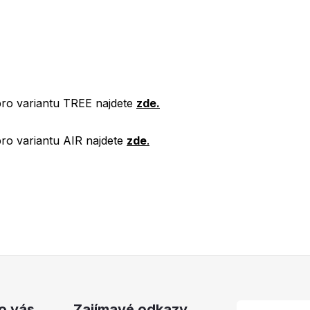
 pro variantu TREE najdete
zde.
pro variantu AIR najdete
zde
.
o vás
Zajímavé odkazy