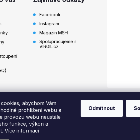
Facebook
a
Instagram
ínky
Magazín MSH
Spolupracujeme s
ny
VIRGIL.cz
stoupení
AQ)
 cookies, abychom Vám
Odmítnout
So
ohodlné prohlížení webu a
ze provozu webu neustále
jeho funkce, výkon a
na.
Upravit nastavení cookies
t.
Více informací