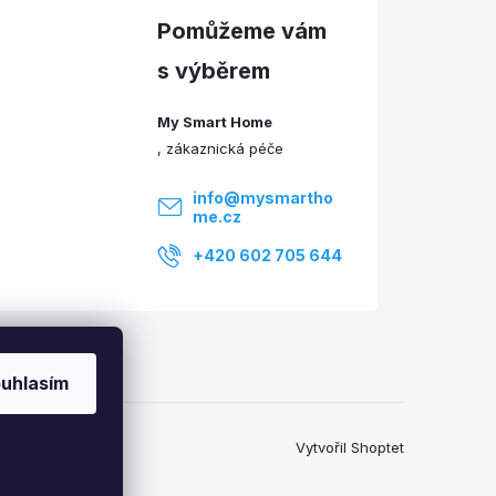
My Smart Home
info
@
mysmartho
me.cz
+420 602 705 644
uhlasím
Vytvořil Shoptet