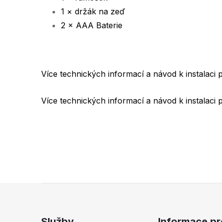
1 × držák na zeď
2 × AAA Baterie
Více technických informací a návod k instalaci
Více technických informací a návod k instalaci 
Z
á
Služby
Informace pr