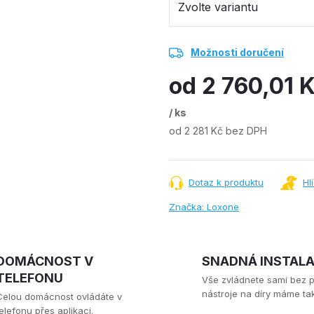
Možnosti doručení
od
2 760,01 
/ ks
od
2 281 Kč
bez DPH
Měrná
cena:
Dotaz k produktu
Hl
Značka:
Loxone
DOMÁCNOST V
SNADNÁ INSTAL
TELEFONU
Vše zvládnete sami bez 
nástroje na díry máme tak
Celou domácnost ovládáte v
elefonu přes aplikaci.