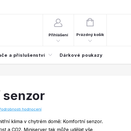
d smlouvy
Časté dotazy (FAQ)
NÁKUPNÍ
KOŠÍK
Prázdný košík
Přihlášení
ače a příslušenství
Dárkové poukazy
Elektroi
 senzor
Podrobnosti hodnocení
itřní klima v chytrém domě: Komfortní senzor.
kost a CO2. Miniserver tak může udělat vše