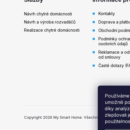
p
Kontakty
Návrh chytré domácnosti
Návrh a výroba rozvaděčů
Doprava a platb
a
Realizace chytré domácnosti
Obchodní podm
t
Podmínky ochra
osobních údajů
í
Reklamace a od
od smlouvy
Časté dotazy (F
Používáme
umožnili p
díky analý
zlepšovali 
Copyright 2026
My Smart Home
. Všechna práva vyhraze
použitelnos