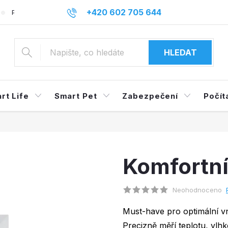
+420 602 705 644
Podmínky ochrany osobních údajů
Reklamace a odstoupení o
info@mysmarthome.cz
HLEDAT
rt Life
Smart Pet
Zabezpečení
Počít
Komfortní
Neohodnoceno
Must-have pro optimální vn
Precizně měří teplotu, vlh