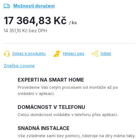
Možnosti doručení
17 364,83 Kč
/ ks
14 351,10 Kč bez DPH
Měrná
cena:
Dotaz k produktu
Hlídací pes
Sdílet
Značka:
Loxone
EXPERTI NA SMART HOME
Provedeme Vás celým procesem od montáže až po
ovládání v aplikaci.
DOMÁCNOST V TELEFONU
Celou domácnost ovládáte v telefonu přes aplikaci.
SNADNÁ INSTALACE
Vše zvládnete sami bez pomoci, nástroje na díry máme taky.