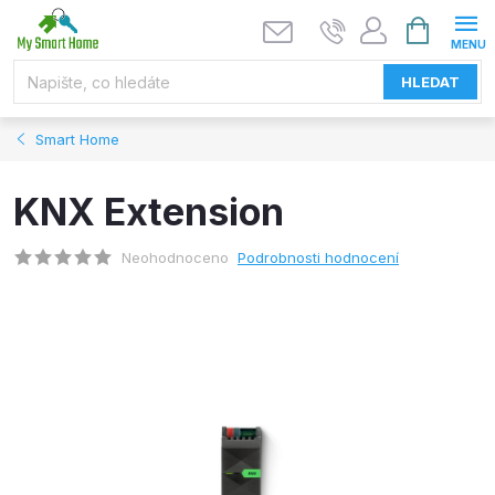
Přejít
NÁKUPNÍ
KOŠÍK
na
obsah
HLEDAT
Smart Home
KNX Extension
Neohodnoceno
Podrobnosti hodnocení