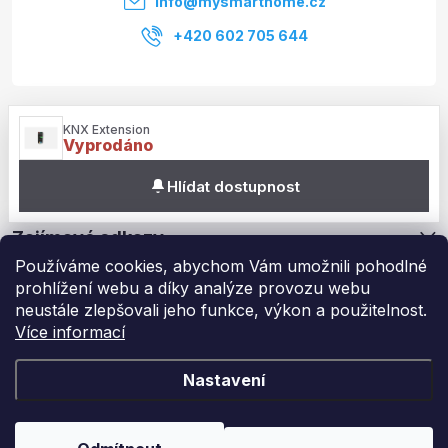
info
@
mysmarthome.cz
+420 602 705 644
Služby
KNX Extension
Vyprodáno
Informace pro vás
Hlídat dostupnost
Zajímavé odkazy
Používáme cookies, abychom Vám umožnili pohodlné
prohlížení webu a díky analýze provozu webu
neustále zlepšovali jeho funkce, výkon a použitelnost.
Více informací
Copyright 2026
My Smart Home
. Všechna práva vyhrazena.
Upravit
nastavení cookies
Nastavení
Vytvořil Shoptet