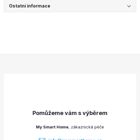
Ostatní informace
Z
á
p
a
t
My Smart Home
í