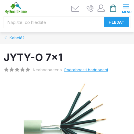
Přejít
NÁKUPNÍ
KOŠÍK
na
obsah
HLEDAT
Kabeláž
JYTY-O 7x1
Neohodnoceno
Podrobnosti hodnocení