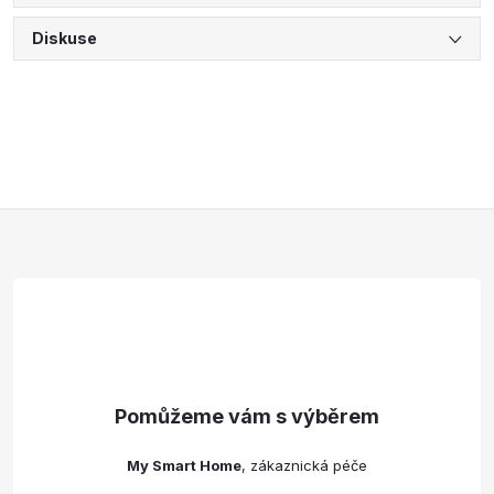
Diskuse
Z
á
p
a
t
My Smart Home