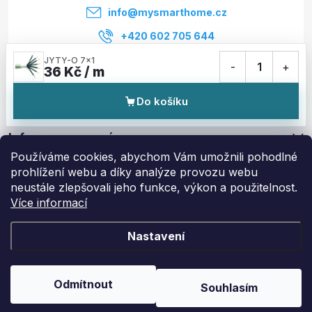
í
info
@
mysmarthome.cz
+420 602 705 644
JYTY-O 7x1
-
1
+
36 Kč / m
Služby
Do košíku
Informace pro vás
Používáme cookies, abychom Vám umožnili pohodlné
prohlížení webu a díky analýze provozu webu
Zajímavé odkazy
neustále zlepšovali jeho funkce, výkon a použitelnost.
Více informací
Nastavení
Copyright 2026
My Smart Home
. Všechna práva vyhrazena.
Upravit
nastavení cookies
Odmítnout
Souhlasím
Vytvořil Shoptet