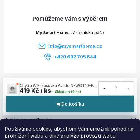
a
t
My Smart Home
í
info
@
mysmarthome.cz
+420 602 705 644
Služby
Chytrá WiFi zásuvka Avatto N-WOT10-EU-W TUYA (bílá)
-
1
+
419 Kč / ks
Skladem (4 ks)
Informace pro vás
Do košíku
Zajímavé odkazy
Používáme cookies, abychom Vám umožnili pohodlné
prohlížení webu a díky analýze provozu webu