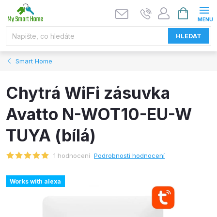
Přejít
NÁKUPNÍ
KOŠÍK
na
obsah
HLEDAT
Smart Home
Chytrá WiFi zásuvka
Avatto N-WOT10-EU-W
TUYA (bílá)
1 hodnocení
Podrobnosti hodnocení
Works with alexa