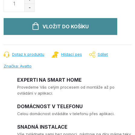
cena:
VLOŽIT DO KOŠÍKU
Dotaz k produktu
Hlídací pes
Sdílet
Značka:
Avatto
EXPERTI NA SMART HOME
Provedeme Vás celým procesem od montáže až po
ovládání v aplikaci.
DOMÁCNOST V TELEFONU
Celou domácnost ovládáte v telefonu přes aplikaci.
SNADNÁ INSTALACE
Vše zvládnete sami bez pomoci, nástroje na díry máme taky.