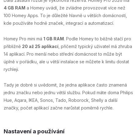
Další zásadní rozdíl je výkonová rezerva. Homey Pro 2026 má
4 GB RAM
a Homey uvádí, že zvládne provozovat více než
100 Homey Apps. To je důležité hlavně u větších domácností,
kde používáte hodně značek, integrací a automatizací.
Homey Pro mini má
1 GB RAM
. Podle Homey to běžně stačí pro
přibližně
20 až 25 aplikací
, přičemž typický uživatel má zhruba
14 aplikací. Pro menší nebo střední domácnost to může být
úplně v pořádku, ale u větší instalace se můžete k limitu dostat
rychleji.
Tady je dobré si uvědomit, že jedna aplikace často znamená
jednu značku nebo jednu větší službu. Pokud máte doma Philips
Hue, Aqara, IKEA, Sonos, Tado, Roborock, Shelly a další
značky, počet aplikací začne narůstat poměrně rychle.
Nastavení a používání