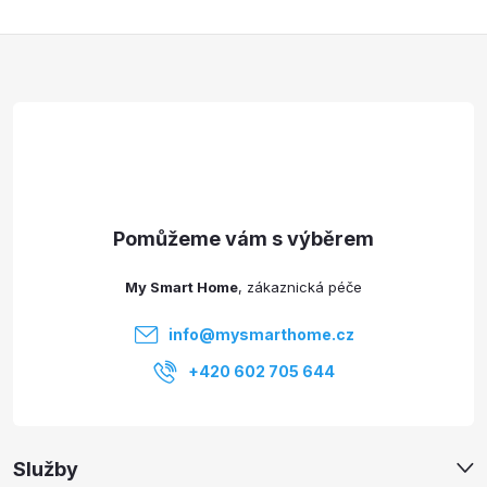
Z
á
p
a
t
My Smart Home
í
info
@
mysmarthome.cz
+420 602 705 644
Služby